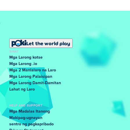
Let the world play
SIKAT
Mga Larong kotse
Mga Larong .io
Mga 2 Manlalaro na Laro
Mga Larong Palaisipan
Mga Larong Damit-Damitan
Lahat ng Laro
HELP AND SUPPORT
Mga Madalas Itanong
Makipag-ugnayan
sentro ng pagkapribado