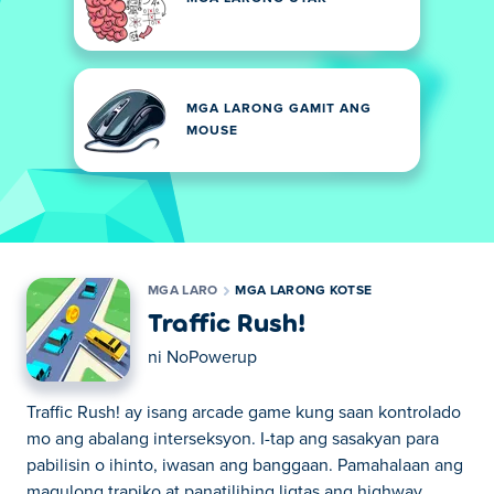
MGA LARONG GAMIT ANG
MOUSE
MGA LARO
MGA LARONG KOTSE
Traffic Rush!
ni
NoPowerup
Traffic Rush! ay isang arcade game kung saan kontrolado
mo ang abalang interseksyon. I-tap ang sasakyan para
pabilisin o ihinto, iwasan ang banggaan. Pamahalaan ang
magulong trapiko at panatilihing ligtas ang highway.