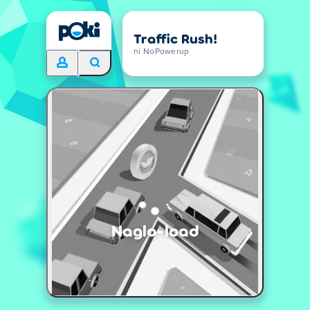
Traffic Rush!
ni NoPowerup
Naglo-load