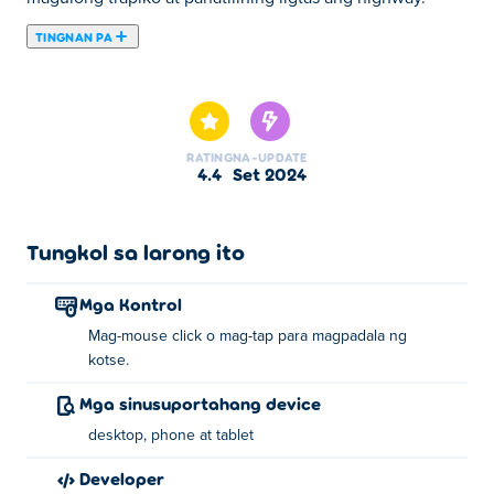
TINGNAN PA
Dito maaari kang maglaro ng Traffic Rush!. Traffic Rush!
ay isa sa aming napiling Mga Larong kotse.
RATING
NA-UPDATE
4.4
Set 2024
Tungkol sa larong ito
Mga Kontrol
Mag-mouse click o mag-tap para magpadala ng
kotse.
Mga sinusuportahang device
desktop, phone at tablet
Developer