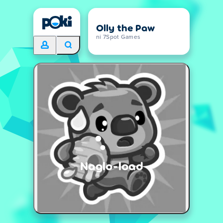
Olly the Paw
ni 7Spot Games
Naglo-load