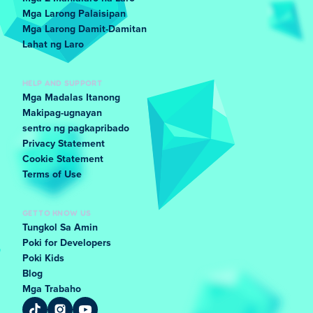
Mga Larong Palaisipan
Mga Larong Damit-Damitan
Lahat ng Laro
HELP AND SUPPORT
Mga Madalas Itanong
Makipag-ugnayan
sentro ng pagkapribado
Privacy Statement
Cookie Statement
Terms of Use
GET TO KNOW US
Tungkol Sa Amin
Poki for Developers
Poki Kids
Blog
Mga Trabaho