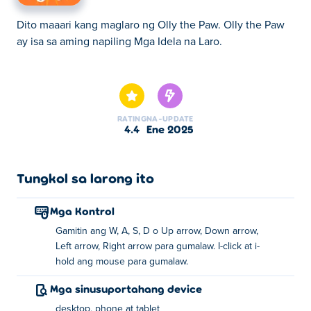
Dito maaari kang maglaro ng Olly the Paw. Olly the Paw
ay isa sa aming napiling Mga Idela na Laro.
Dito maaari kang maglaro ng Olly the Paw. Olly the Paw
ay isa sa aming napiling Mga Idela na Laro.
RATING
NA-UPDATE
4.4
Ene 2025
Tungkol sa larong ito
Mga Kontrol
Gamitin ang W, A, S, D o Up arrow, Down arrow,
Left arrow, Right arrow para gumalaw. I-click at i-
hold ang mouse para gumalaw.
Mga sinusuportahang device
desktop, phone at tablet