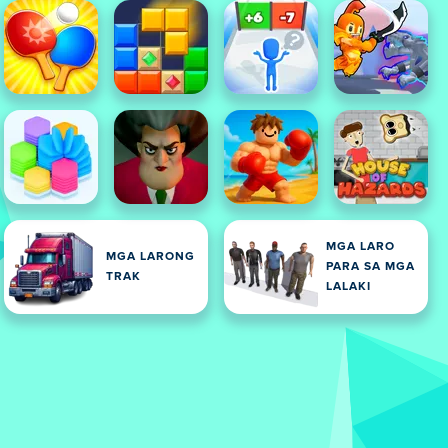
MGA LARO
MGA LARONG
PARA SA MGA
TRAK
LALAKI