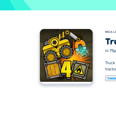
MGA L
Tr
ni
7S
Truck
tracto
TING
Dito maaari kang maglaro ng Truck Loader 