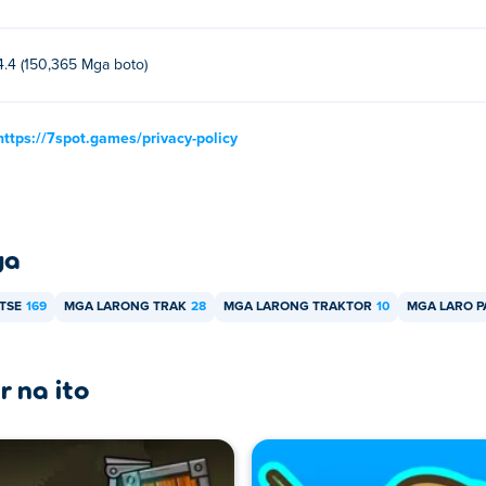
4.4 (150,365 Mga boto)
https://7spot.games/privacy-policy
ya
TSE
169
MGA LARONG TRAK
28
MGA LARONG TRAKTOR
10
MGA LARO P
r na ito