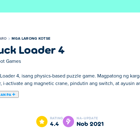
ARO
MGA LARONG KOTSE
uck Loader 4
pot Games
 Loader 4, isang physics-based puzzle game. Magpatong ng karga
r, i-activate ang magnetic crane, pindutin ang switch, at ayusin
NAN PA
4. Truck Loader 4 ay isa sa aming napiling Mga Larong kotse.
RATING
NA-UPDATE
4.4
Nob 2021