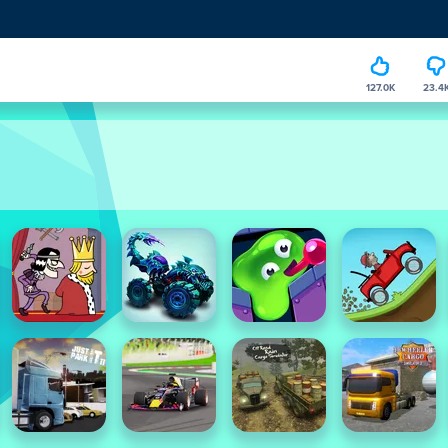
127.0K
23.4