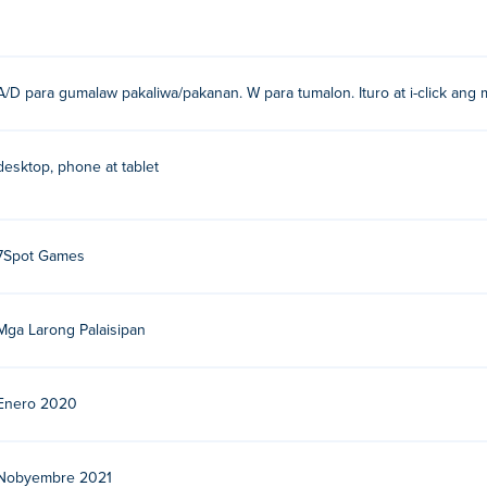
A/D para gumalaw pakaliwa/pakanan. W para tumalon. Ituro at i-click an
desktop, phone at tablet
7Spot Games
Mga Larong Palaisipan
Enero 2020
Nobyembre 2021