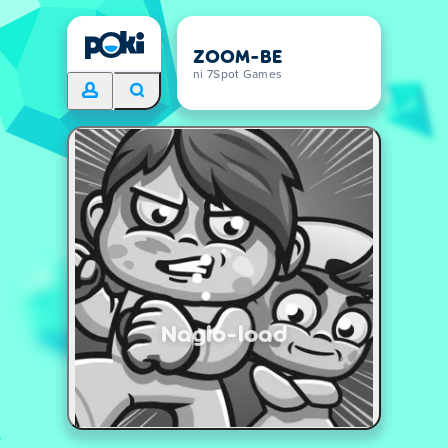
ZOOM-BE
ni 7Spot Games
Naglo-load