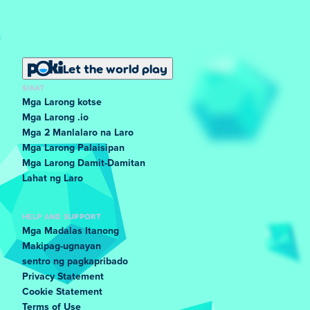
Let the world play
SIKAT
Mga Larong kotse
Mga Larong .io
Mga 2 Manlalaro na Laro
Mga Larong Palaisipan
Mga Larong Damit-Damitan
Lahat ng Laro
HELP AND SUPPORT
Mga Madalas Itanong
Makipag-ugnayan
sentro ng pagkapribado
Privacy Statement
Cookie Statement
Terms of Use