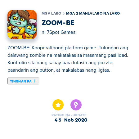
MGA LARO
MGA 2 MANLALARO NA LARO
ZOOM-BE
ni
7Spot Games
ZOOM-BE: Kooperatibong platform game. Tulungan ang
dalawang zombie na makatakas sa masamang pasilidad.
Kontrolin sila nang sabay para lutasin ang puzzle,
paandarin ang button, at makalabas nang ligtas.
TINGNAN PA
Dito maaari kang maglaro ng ZOOM-BE. ZOOM-BE ay isa
sa aming napiling Mga 2 Manlalaro na Laro.
RATING
NA-UPDATE
4.5
Nob 2020