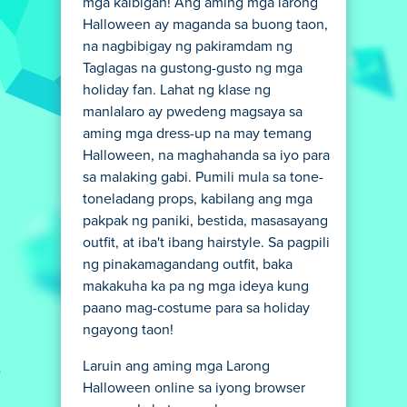
mga kaibigan! Ang aming mga larong
Halloween ay maganda sa buong taon,
na nagbibigay ng pakiramdam ng
Taglagas na gustong-gusto ng mga
holiday fan. Lahat ng klase ng
manlalaro ay pwedeng magsaya sa
aming mga dress-up na may temang
Halloween, na maghahanda sa iyo para
sa malaking gabi. Pumili mula sa tone-
toneladang props, kabilang ang mga
pakpak ng paniki, bestida, masasayang
outfit, at iba't ibang hairstyle. Sa pagpili
ng pinakamagandang outfit, baka
makakuha ka pa ng mga ideya kung
paano mag-costume para sa holiday
ngayong taon!
Laruin ang aming mga Larong
Halloween online sa iyong browser