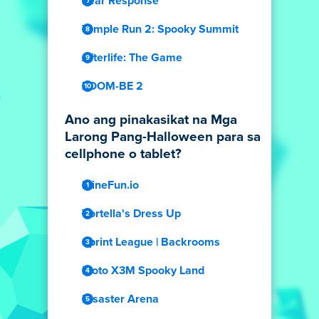
Fear Response
Temple Run 2: Spooky Summit
Afterlife: The Game
ZOOM-BE 2
Ano ang pinakasikat na Mga
Larong Pang-Halloween para sa
cellphone o tablet?
MineFun.io
Vortella's Dress Up
Sprint League | Backrooms
Moto X3M Spooky Land
Disaster Arena