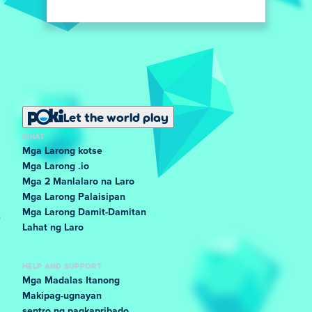
Let the world play
SIKAT
Mga Larong kotse
Mga Larong .io
Mga 2 Manlalaro na Laro
Mga Larong Palaisipan
Mga Larong Damit-Damitan
Lahat ng Laro
HELP AND SUPPORT
Mga Madalas Itanong
Makipag-ugnayan
sentro ng pagkapribado