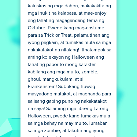
kaluskos ng mga dahon, makakakita ng
mga inukit na kalabasa, at mae-enjoy
ang lahat ng magagandang tema ng
Oktubre. Pwede kang mag-costume
para sa Trick or Treat, palamutihan ang
iyong pagkain, at tumakas mula sa mga
nakakatakot na nilalang! Itinatampok sa
aming koleksyon ng Halloween ang
lahat ng paborito mong karakter,
kabilang ang mga multo, zombie,
ghoul, mangkukulam, at si
Frankenstein! Subukang huwag
masyadong matakot, at maghanda para
sa isang gabing puno ng nakakatakot
na saya! Sa aming mga libreng Larong
Halloween, pwede kang tumakas mula
sa mga bahay na may multo, lumaban
sa mga zombie, at takutin ang iyong