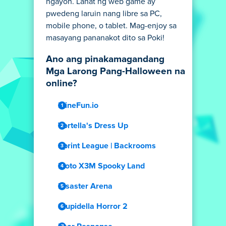
ngayon. Lahat ng web game ay
pwedeng laruin nang libre sa PC,
mobile phone, o tablet. Mag-enjoy sa
masayang pananakot dito sa Poki!
Ano ang pinakamagandang
Mga Larong Pang-Halloween na
online?
MineFun.io
Vortella's Dress Up
Sprint League | Backrooms
Moto X3M Spooky Land
Disaster Arena
Stupidella Horror 2