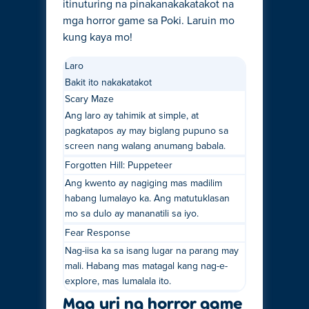
itinuturing na pinakanakakatakot na
mga horror game sa Poki. Laruin mo
kung kaya mo!
Laro
Bakit ito nakakatakot
Scary Maze
Ang laro ay tahimik at simple, at
pagkatapos ay may biglang pupuno sa
screen nang walang anumang babala.
Forgotten Hill: Puppeteer
Ang kwento ay nagiging mas madilim
habang lumalayo ka. Ang matutuklasan
mo sa dulo ay mananatili sa iyo.
Fear Response
Nag-iisa ka sa isang lugar na parang may
mali. Habang mas matagal kang nag-e-
explore, mas lumalala ito.
Mga uri ng horror game