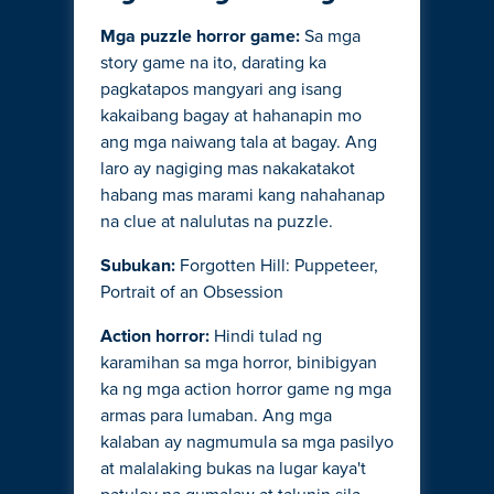
Mga puzzle horror game:
Sa mga
story game na ito, darating ka
pagkatapos mangyari ang isang
kakaibang bagay at hahanapin mo
ang mga naiwang tala at bagay. Ang
laro ay nagiging mas nakakatakot
habang mas marami kang nahahanap
na clue at nalulutas na puzzle.
Subukan:
Forgotten Hill: Puppeteer,
Portrait of an Obsession
Action horror:
Hindi tulad ng
karamihan sa mga horror, binibigyan
ka ng mga action horror game ng mga
armas para lumaban. Ang mga
kalaban ay nagmumula sa mga pasilyo
at malalaking bukas na lugar kaya't