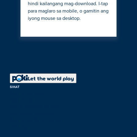
hindi kailangang mag-download. I-tap
para maglaro sa mobile, o gamitin ang
iyong mouse sa desktop.
Let the world play
SIKAT
Mga Larong kotse
Mga Larong .io
Mga 2 Manlalaro na Laro
Mga Larong Palaisipan
Mga Larong Damit-Damitan
Lahat ng Laro