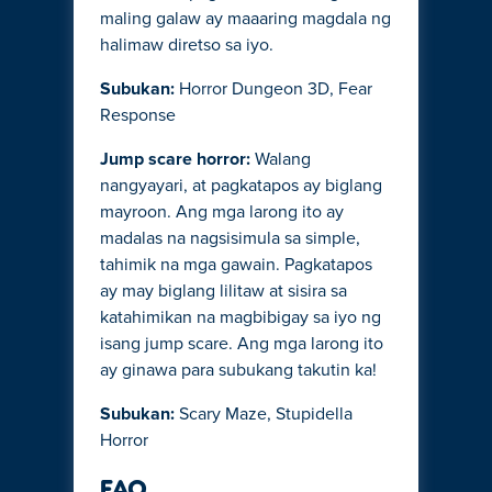
maling galaw ay maaaring magdala ng
halimaw diretso sa iyo.
Subukan:
Horror Dungeon 3D, Fear
Response
Jump scare horror:
Walang
nangyayari, at pagkatapos ay biglang
mayroon. Ang mga larong ito ay
madalas na nagsisimula sa simple,
tahimik na mga gawain. Pagkatapos
ay may biglang lilitaw at sisira sa
katahimikan na magbibigay sa iyo ng
isang jump scare. Ang mga larong ito
ay ginawa para subukang takutin ka!
Subukan:
Scary Maze, Stupidella
Horror
FAQ