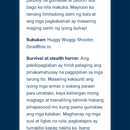
patuloy na gumalaw at talunin sila
bago ka nila makuha. Mayroon ka
lamang limitadong dami ng bala at
ang mga pagkakamali ay maaaring
maging sanhi ng iyong buhay!
Subukan:
Huggy Wuggy Shooter,
DeadRise.io
Survival at stealth horror:
Ang
pakikipaglaban ay hindi palaging ang
pinakamahusay na pagpipilian sa mga
larong ito. Maaaring kakaunti ang
iyong mga armas o walang paraan
para umatake, kaya kailangan mong
magtago at manatiling tahimik habang
pinapanood mo kung paano gumalaw
ang mga kalaban. Maghanap ng mga
susi at ligtas na ruta, pagkatapos ay
tumakbo kapag nakita ka. Isang