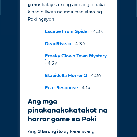
game
batay sa kung ano ang pinaka-
kinagigiliwan ng mga manlalaro ng
Poki ngayon
Escape From Spider
- 4.3⭐
DeadRise.io
- 4.3⭐
Freaky Clown Town Mystery
- 4.2⭐
Stupidella Horror 2
- 4.2⭐
Fear Response
- 4.1⭐
Ang mga
pinakanakakatakot na
horror game sa Poki
Ang
3 larong ito
ay karaniwang