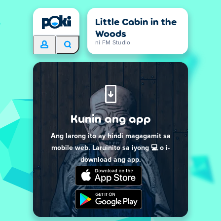
Little Cabin in the
Woods
ni FM Studio
Kunin ang app
Ang larong ito ay hindi magagamit sa
mobile web. Laruinito sa iyong 💻 o i-
download ang app.