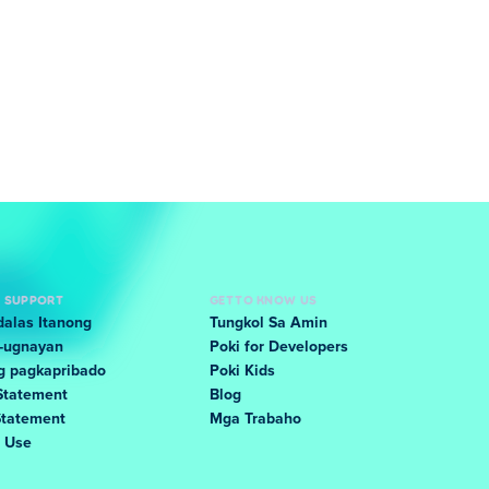
D SUPPORT
GET TO KNOW US
alas Itanong
Tungkol Sa Amin
-ugnayan
Poki for Developers
g pagkapribado
Poki Kids
Statement
Blog
Statement
Mga Trabaho
f Use