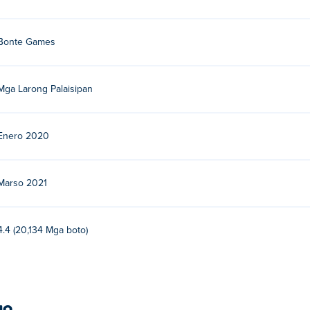
Bonte Games
Mga Larong Palaisipan
Enero 2020
Marso 2021
4.4 (20,134 Mga boto)
ya