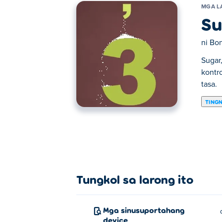
MGA L
Su
ni
Bo
Sugar
kontro
tasa.
TING
Dito maaari kang maglaro ng Sugar, Sugar 
Tungkol sa larong ito
Mga sinusuportahang
device