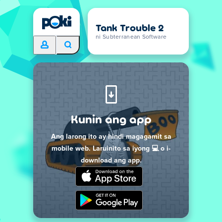
Tank Trouble 2
ni Subterranean Software
Kunin ang app
Ang larong ito ay hindi magagamit sa
mobile web. Laruinito sa iyong 💻 o i-
download ang app.