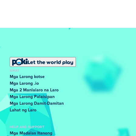
Let the world play
SIKAT
Mga Larong kotse
Mga Larong .io
Mga 2 Manlalaro na Laro
Mga Larong Palaisipan
Mga Larong Damit-Damitan
Lahat ng Laro
HELP AND SUPPORT
Mga Madalas Itanong