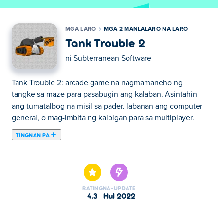
MGA LARO
MGA 2 MANLALARO NA LARO
Tank Trouble 2
ni
Subterranean Software
Tank Trouble 2: arcade game na nagmamaneho ng
tangke sa maze para pasabugin ang kalaban. Asintahin
ang tumatalbog na misil sa pader, labanan ang computer
general, o mag-imbita ng kaibigan para sa multiplayer.
TINGNAN PA
Dito maaari kang maglaro ng Tank Trouble 2. Tank
Trouble 2 ay isa sa aming napiling Mga 2 Manlalaro na
Laro.
RATING
NA-UPDATE
4.3
Hul 2022