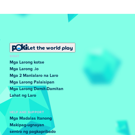
Let the world play
SIKAT
Mga Larong kotse
Mga Larong .io
Mga 2 Manlalaro na Laro
Mga Larong Palaisipan
Mga Larong Damit-Damitan
Lahat ng Laro
HELP AND SUPPORT
Mga Madalas Itanong
Makipag-ugnayan
sentro ng pagkapribado