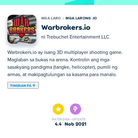
MGA LARO
MGA LARONG .IO
Warbrokers.io
ni
Trebuchet Entertainment LLC
Warbrokers.io ay isang 3D multiplayer shooting game.
Maglaban sa bukas na arena. Kontrolin ang mga
sasakyang pandigma (tangke, helicopter), pumili ng
armas, at makipagtulungan sa kasama para manalo.
TINGNAN PA
Dito maaari kang maglaro ng Warbrokers.io.
Warbrokers.io ay isa sa aming napiling Mga Larong .io.
RATING
NA-UPDATE
4.4
Nob 2021