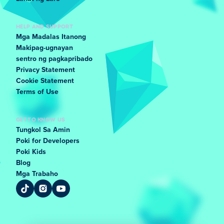
HELP AND SUPPORT
Mga Madalas Itanong
Makipag-ugnayan
sentro ng pagkapribado
Privacy Statement
Cookie Statement
Terms of Use
GET TO KNOW US
Tungkol Sa Amin
Poki for Developers
Poki Kids
Blog
Mga Trabaho