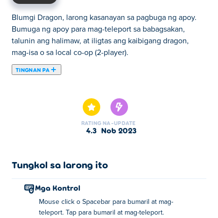
Blumgi Dragon, larong kasanayan sa pagbuga ng apoy.
Bumuga ng apoy para mag-teleport sa babagsakan,
talunin ang halimaw, at iligtas ang kaibigang dragon,
mag-isa o sa local co-op (2-player).
TINGNAN PA
Dito maaari kang maglaro ng Blumgi Dragon. Blumgi
Dragon ay isa sa aming napiling Mga Laro sa Kasanayan.
RATING
NA-UPDATE
4.3
Nob 2023
Tungkol sa larong ito
Mga Kontrol
Mouse click o Spacebar para bumaril at mag-
teleport. Tap para bumaril at mag-teleport.