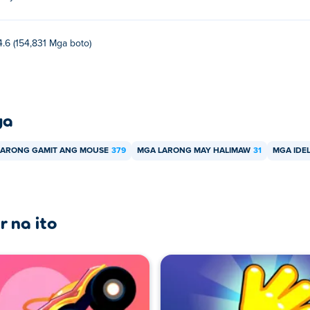
4.6 (154,831 Mga boto)
ya
LARONG GAMIT ANG MOUSE
379
MGA LARONG MAY HALIMAW
31
MGA IDE
r na ito