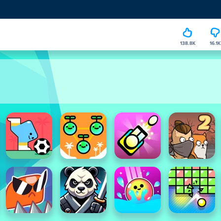
138.8K
16.1K