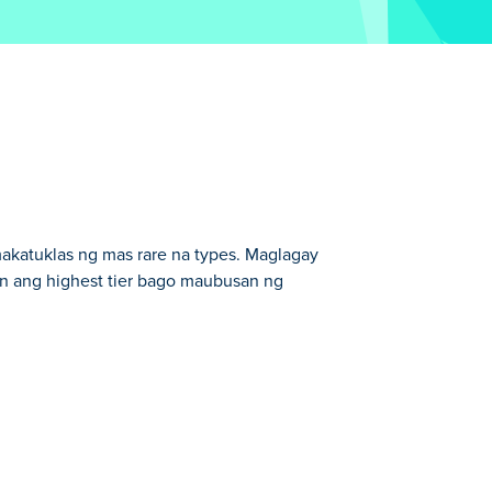
akatuklas ng mas rare na types. Maglagay
in ang highest tier bago maubusan ng
ime para palakasin ang mga ito. Sa
tsura at armas. Gamitin ang iyong mga
halimaw ay kumikita sa iyo ng pera, na
 pag-upgrade upang talunin ang mas
an!