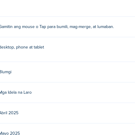
mili, pagsamahin at labanan ang iyong mga slime!
Gamitin ang mouse o Tap para bumili, mag-merge, at lumaban.
e?
lay ang iba pa nilang mga laro Poki:
Blumgi Slime
,
Blumgi Paintb
desktop, phone at tablet
gi Merge nang libre?
Blumgi
 libre sa Poki.
i Merge sa mga mobile device at desktop?
Mga Idela na Laro
g computer at mga mobile device tulad ng mga telepono at table
Abril 2025
Mayo 2025