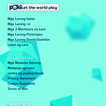
Let the world play
SIKAT
Mga Larong kotse
Mga Larong .io
Mga 2 Manlalaro na Laro
Mga Larong Palaisipan
Mga Larong Damit-Damitan
Lahat ng Laro
HELP AND SUPPORT
Mga Madalas Itanong
Makipag-ugnayan
sentro ng pagkapribado
Privacy Statement
Cookie Statement
Terms of Use
GET TO KNOW US