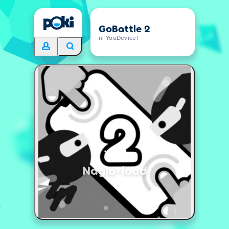
GoBattle 2
ni YouDevice!
Naglo-load