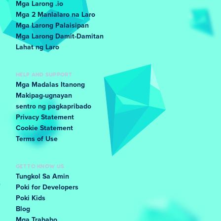
Mga Larong .io
Mga 2 Manlalaro na Laro
Mga Larong Palaisipan
Mga Larong Damit-Damitan
Lahat ng Laro
HELP AND SUPPORT
Mga Madalas Itanong
Makipag-ugnayan
sentro ng pagkapribado
Privacy Statement
Cookie Statement
Terms of Use
GET TO KNOW US
Tungkol Sa Amin
Poki for Developers
Poki Kids
Blog
Mga Trabaho