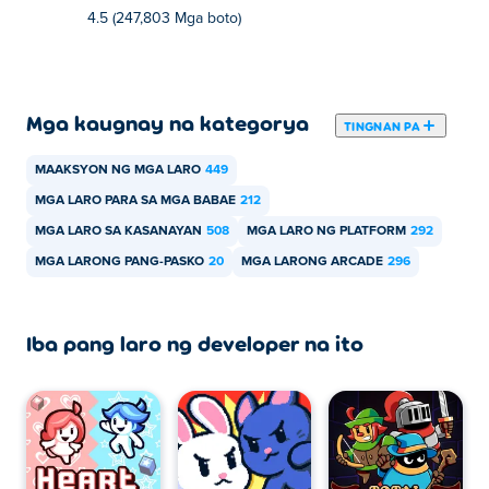
4.5 (247,803 Mga boto)
Mga kaugnay na kategorya
TINGNAN PA
MAAKSYON NG MGA LARO
449
MGA LARO PARA SA MGA BABAE
212
MGA LARO SA KASANAYAN
508
MGA LARO NG PLATFORM
292
MGA LARONG PANG-PASKO
20
MGA LARONG ARCADE
296
Iba pang laro ng developer na ito