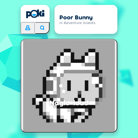
Poor Bunny
ni Adventure Islands
Naglo-load