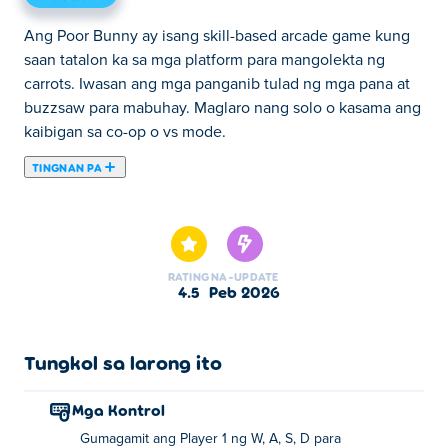
Ang Poor Bunny ay isang skill-based arcade game kung
saan tatalon ka sa mga platform para mangolekta ng
carrots. Iwasan ang mga panganib tulad ng mga pana at
buzzsaw para mabuhay. Maglaro nang solo o kasama ang
kaibigan sa co-op o vs mode.
TINGNAN PA
Dito maaari kang maglaro ng Poor Bunny. Poor Bunny ay
isa sa aming napiling Mga Larong Arcade.
RATING
NA-UPDATE
4.5
Peb 2026
Tungkol sa larong ito
Mga Kontrol
Gumagamit ang Player 1 ng W, A, S, D para