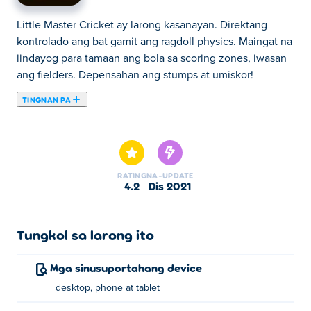
Little Master Cricket ay larong kasanayan. Direktang
kontrolado ang bat gamit ang ragdoll physics. Maingat na
iindayog para tamaan ang bola sa scoring zones, iwasan
ang fielders. Depensahan ang stumps at umiskor!
TINGNAN PA
Dito maaari kang maglaro ng Little Master Cricket. Little
Master Cricket ay isa sa aming napiling Mga Larong
Flash.
RATING
NA-UPDATE
4.2
Dis 2021
Tungkol sa larong ito
Mga sinusuportahang device
desktop, phone at tablet