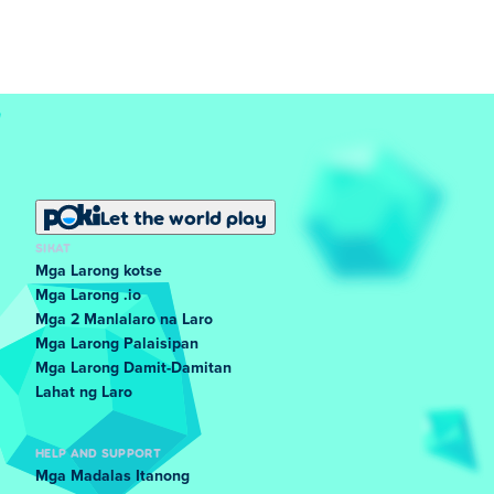
Let the world play
SIKAT
Mga Larong kotse
Mga Larong .io
Mga 2 Manlalaro na Laro
Mga Larong Palaisipan
Mga Larong Damit-Damitan
Lahat ng Laro
HELP AND SUPPORT
Mga Madalas Itanong