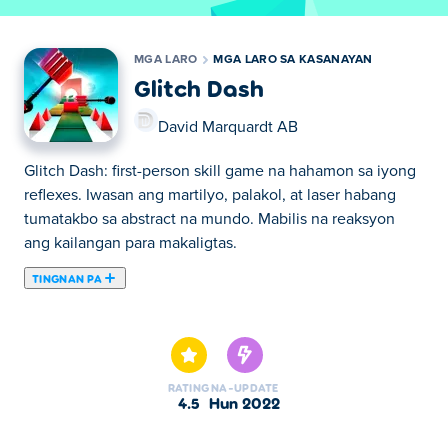
MGA LARO
MGA LARO SA KASANAYAN
Glitch Dash
David Marquardt AB
Glitch Dash: first-person skill game na hahamon sa iyong
reflexes. Iwasan ang martilyo, palakol, at laser habang
tumatakbo sa abstract na mundo. Mabilis na reaksyon
ang kailangan para makaligtas.
TINGNAN PA
Dito maaari kang maglaro ng Glitch Dash. Glitch Dash ay
isa sa aming napiling Mga Laro sa Kasanayan.
RATING
NA-UPDATE
4.5
Hun 2022