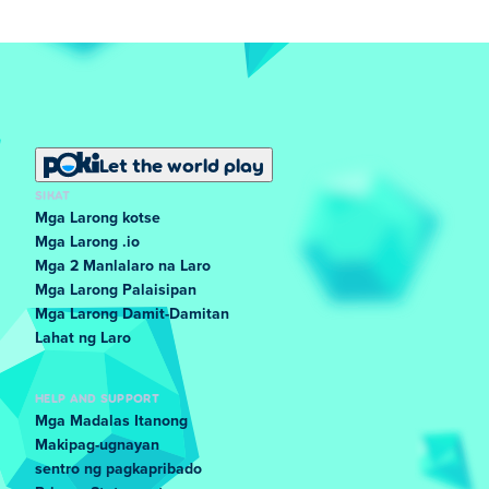
Let the world play
SIKAT
Mga Larong kotse
Mga Larong .io
Mga 2 Manlalaro na Laro
Mga Larong Palaisipan
Mga Larong Damit-Damitan
Lahat ng Laro
HELP AND SUPPORT
Mga Madalas Itanong
Makipag-ugnayan
sentro ng pagkapribado