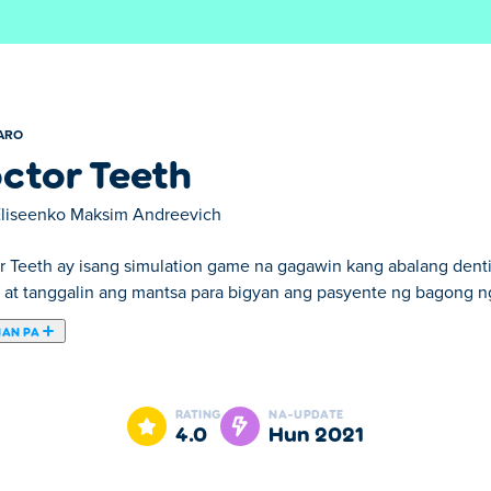
ARO
ctor Teeth
Eliseenko Maksim Andreevich
r Teeth ay isang simulation game na gagawin kang abalang dentis
, at tanggalin ang mantsa para bigyan ang pasyente ng bagong ng
NAN PA
 Doctor Teeth ay isa sa aming napiling .
RATING
NA-UPDATE
4.0
Hun 2021