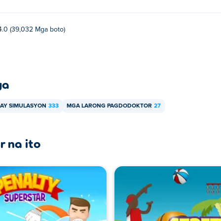
4.0 (39,032 Mga boto)
ya
AY SIMULASYON
333
MGA LARONG PAGDODOKTOR
27
r na ito