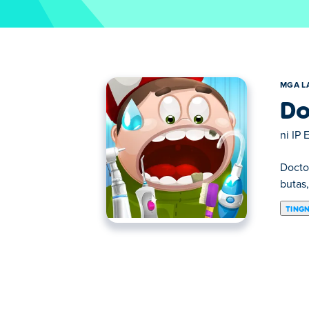
MGA L
Do
ni
IP 
Docto
butas
TING
Dito maaari kang maglaro ng Doctor Teeth.