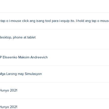
I-tap o i-mouse click ang isang tool para i-equip ito. I-hold ang tap o mous
desktop, phone at tablet
IP Eliseenko Maksim Andreevich
Mga Larong may Simulasyon
Hunyo 2021
Hunyo 2021