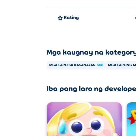
Rating
Mga kaugnay na kategor
MGA LARO SA KASANAYAN
508
MGA LARONG M
Iba pang laro ng develope