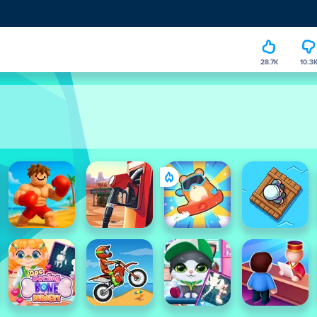
28.7K
10.3