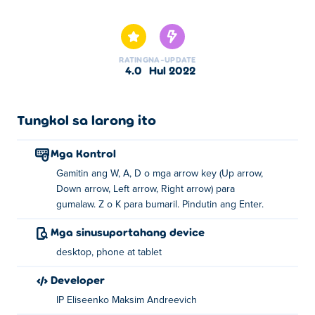
Level Shootout ay isa sa aming napiling Mga Larong
Arcade.
RATING
NA-UPDATE
4.0
Hul 2022
Tungkol sa larong ito
Mga Kontrol
Gamitin ang W, A, D o mga arrow key (Up arrow,
Down arrow, Left arrow, Right arrow) para
gumalaw. Z o K para bumaril. Pindutin ang Enter.
Mga sinusuportahang device
desktop, phone at tablet
Developer
IP Eliseenko Maksim Andreevich