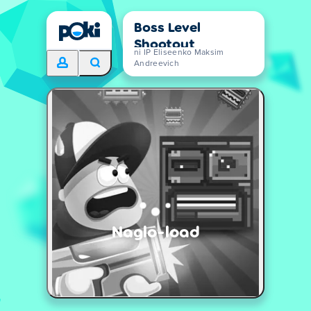
Boss Level
Shootout
ni IP Eliseenko Maksim
Andreevich
Naglo-load