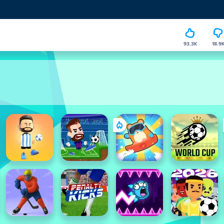
93.3K
18.9