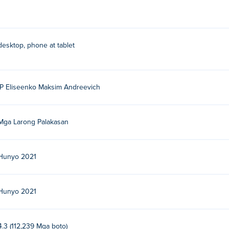
desktop, phone at tablet
IP Eliseenko Maksim Andreevich
Mga Larong Palakasan
Hunyo 2021
Hunyo 2021
4.3 (112,239 Mga boto)