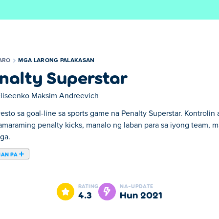
ARO
MGA LARONG PALAKASAN
nalty Superstar
Eliseenko Maksim Andreevich
sto sa goal-line sa sports game na Penalty Superstar. Kontrolin
amaraming penalty kicks, manalo ng laban para sa iyong team, 
ga.
NAN PA
star. Penalty Superstar ay isa sa aming napiling Mga Larong Pal
RATING
NA-UPDATE
4.3
Hun 2021