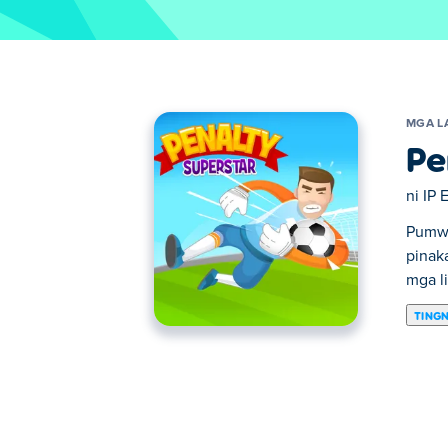
MGA L
Pe
ni
IP 
Pumwe
pinak
mga li
TING
Dito maaari kang maglaro ng Penalty Super