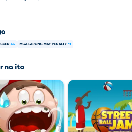
ya
OCCER
46
MGA LARONG MAY PENALTY
11
r na ito