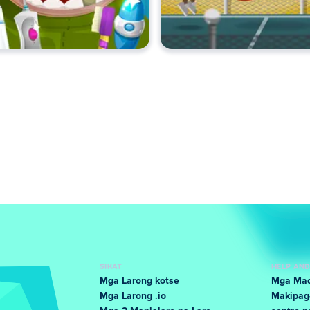
SIKAT
HELP AN
Mga Larong kotse
Mga Mad
Mga Larong .io
Makipag