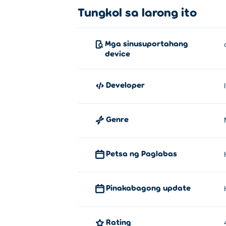
Tungkol sa larong ito
Mga sinusuportahang
device
Developer
Genre
Petsa ng Paglabas
Pinakabagong update
Rating