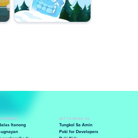
D SUPPORT
GET TO KNOW US
alas Itanong
Tungkol Sa Amin
-ugnayan
Poki for Developers