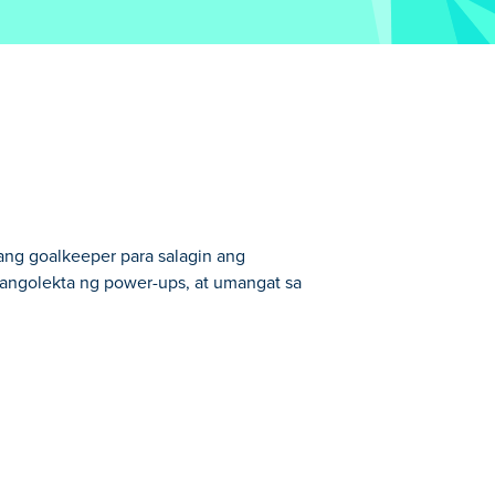
 ang goalkeeper para salagin ang
mangolekta ng power-ups, at umangat sa
akasan.