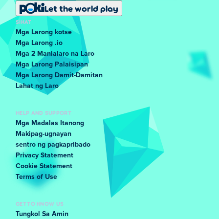
Let the world play
SIKAT
Mga Larong kotse
Mga Larong .io
Mga 2 Manlalaro na Laro
Mga Larong Palaisipan
Mga Larong Damit-Damitan
Lahat ng Laro
HELP AND SUPPORT
Mga Madalas Itanong
Makipag-ugnayan
sentro ng pagkapribado
Privacy Statement
Cookie Statement
Terms of Use
GET TO KNOW US
Tungkol Sa Amin