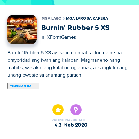
MGA LARO
MGA LARO SA KARERA
Burnin' Rubber 5 XS
ni
XFormGames
Burnin' Rubber 5 XS ay isang combat racing game na
prayoridad ang iwan ang kalaban. Magmaneho nang
mabilis, wasakin ang kalaban ng armas, at sungkitin ang
unang pwesto sa anumang paraan.
TINGNAN PA
Dito maaari kang maglaro ng Burnin' Rubber 5 XS. Burnin'
Rubber 5 XS ay isa sa aming napiling Mga Laro sa Karera.
RATING
NA-UPDATE
4.3
Nob 2020