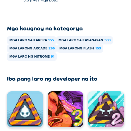
3.6 (1,471 Mga boto)
Mga kaugnay na kategorya
MGA LARO SA KARERA
155
MGA LARO SA KASANAYAN
508
MGA LARONG ARCADE
296
MGA LARONG FLASH
153
MGA LARO NG NITROME
91
Iba pang laro ng developer na ito