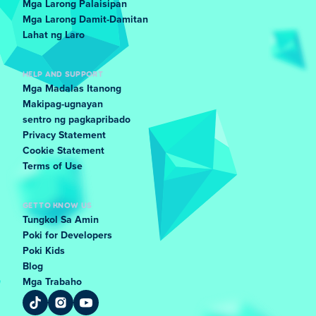
Mga Larong Palaisipan
Mga Larong Damit-Damitan
Lahat ng Laro
HELP AND SUPPORT
Mga Madalas Itanong
Makipag-ugnayan
sentro ng pagkapribado
Privacy Statement
Cookie Statement
Terms of Use
GET TO KNOW US
Tungkol Sa Amin
Poki for Developers
Poki Kids
Blog
Mga Trabaho