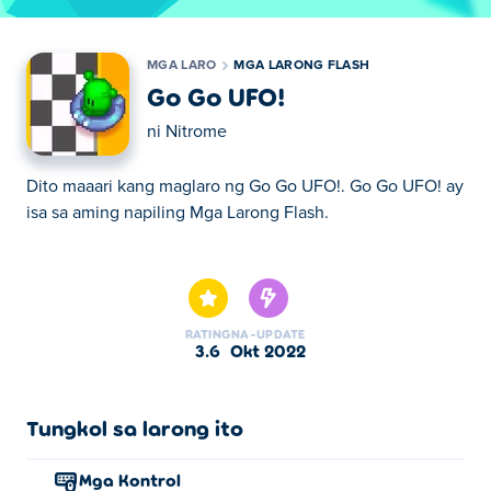
MGA LARO
MGA LARONG FLASH
Go Go UFO!
ni
Nitrome
Dito maaari kang maglaro ng Go Go UFO!. Go Go UFO! ay
isa sa aming napiling Mga Larong Flash.
Dito maaari kang maglaro ng Go Go UFO!. Go Go UFO! ay
isa sa aming napiling Mga Larong Flash.
RATING
NA-UPDATE
3.6
Okt 2022
Tungkol sa larong ito
Mga Kontrol