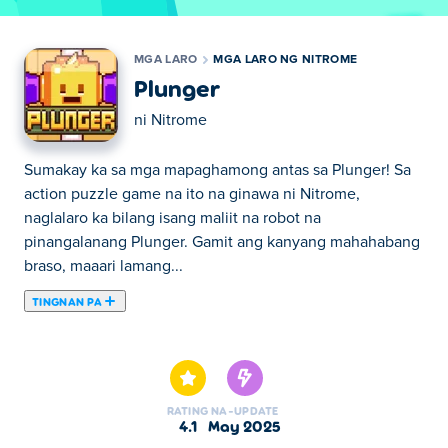
MGA LARO
MGA LARO NG NITROME
Plunger
ni
Nitrome
Sumakay ka sa mga mapaghamong antas sa Plunger! Sa
action puzzle game na ito na ginawa ni Nitrome,
naglalaro ka bilang isang maliit na robot na
pinangalanang Plunger. Gamit ang kanyang mahahabang
braso, maaari lamang...
TINGNAN PA
Sumakay ka sa mga mapaghamong antas sa Plunger! Sa
action puzzle game na ito na ginawa ni Nitrome,
naglalaro ka bilang isang maliit na robot na
pinangalanang Plunger. Gamit ang kanyang mahahabang
RATING
NA-UPDATE
braso, maaari lamang gumalaw si Plunger nang patayo o
4.1
May 2025
pahalang. Sa pamamagitan lamang ng limitadong dami