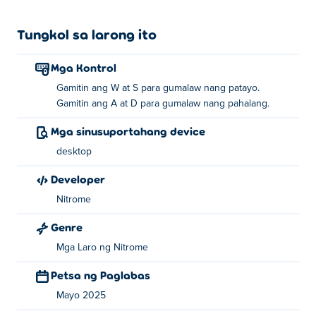
ng paggalaw na ito, ang Plunger ay kailangang dumaan
sa maraming iba't ibang mga hadlang at kaaway. Ang
Tungkol sa larong ito
bawat antas ay may isang serye ng mga node sa mga ito.
Ikonekta silang lahat para gawing ginto at buksan ang
Mga Kontrol
exit! Mayroong 24 na iba't ibang antas upang i-play -
Gamitin ang W at S para gumalaw nang patayo.
maaari mo bang talunin ang lahat?
Gamitin ang A at D para gumalaw nang pahalang.
Paano laruin ang Plunger?
Mga sinusuportahang device
desktop
Gamitin ang W at S upang lumipat nang patayo
Developer
Gamitin ang A at D upang lumipat nang pahalang
Nitrome
Sino ang lumikha ng Plunger?
Genre
Ang plunger ay nilikha ni Nitrome. I-play ang iba pa
Mga Laro ng Nitrome
nilang mga laro Poki:
Bad Ice-Cream
,
Double Edged
at
Petsa ng Paglabas
Dangle
Mayo 2025
Paano ako makakapaglaro ng Plunger nang