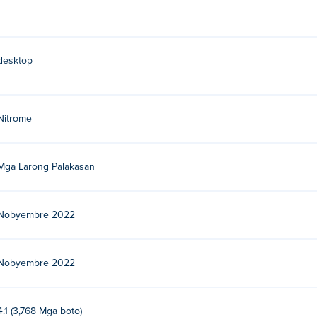
desktop
Nitrome
Mga Larong Palakasan
Nobyembre 2022
Nobyembre 2022
4.1 (3,768 Mga boto)