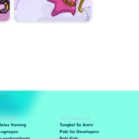
D SUPPORT
GET TO KNOW US
alas Itanong
Tungkol Sa Amin
-ugnayan
Poki for Developers
g pagkapribado
Poki Kids