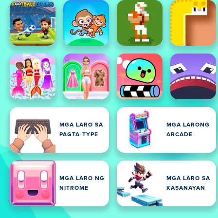
MGA LARO SA
MGA LARONG
PAGTA-TYPE
ARCADE
MGA LARO NG
MGA LARO SA
NITROME
KASANAYAN