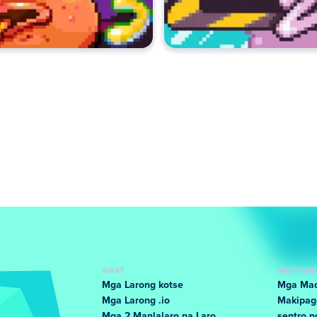
SIKAT
HELP AN
Mga Larong kotse
Mga Mad
Mga Larong .io
Makipag
Mga 2 Manlalaro na Laro
sentro n