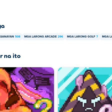
ya
ASANAYAN
508
MGA LARONG ARCADE
296
MGA LARONG GOLF
7
MGA L
r na ito