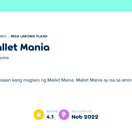
ARO
MGA LARONG FLASH
llet Mania
rome
maaari kang maglaro ng Mallet Mania. Mallet Mania ay isa sa ami
 Mallet Mania ay isa sa aming napiling Mga Larong Flash.
RATING
NA-UPDATE
4.1
Nob 2022