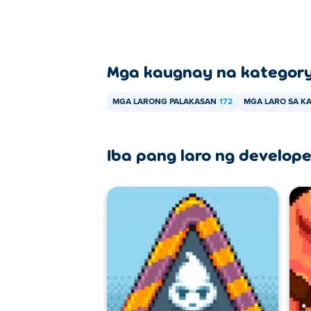
Mga kaugnay na kategor
MGA LARONG PALAKASAN
172
MGA LARO SA K
Iba pang laro ng develope