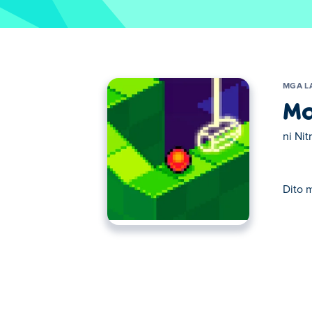
MGA L
Ma
ni
Nit
Dito 
Dito maaari kang maglaro ng Mallet Mania.