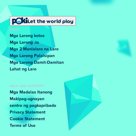
Let the world play
SIKAT
Mga Larong kotse
Mga Larong .io
Mga 2 Manlalaro na Laro
Mga Larong Palaisipan
Mga Larong Damit-Damitan
Lahat ng Laro
HELP AND SUPPORT
Mga Madalas Itanong
Makipag-ugnayan
sentro ng pagkapribado
Privacy Statement
Cookie Statement
Terms of Use