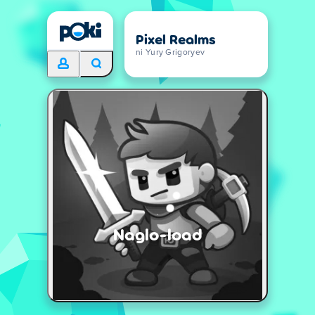
Pixel Realms
ni Yury Grigoryev
Naglo-load