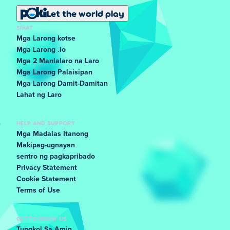
Let the world play
SIKAT
Mga Larong kotse
Mga Larong .io
Mga 2 Manlalaro na Laro
Mga Larong Palaisipan
Mga Larong Damit-Damitan
Lahat ng Laro
HELP AND SUPPORT
Mga Madalas Itanong
Makipag-ugnayan
sentro ng pagkapribado
Privacy Statement
Cookie Statement
Terms of Use
GET TO KNOW US
Tungkol Sa Amin