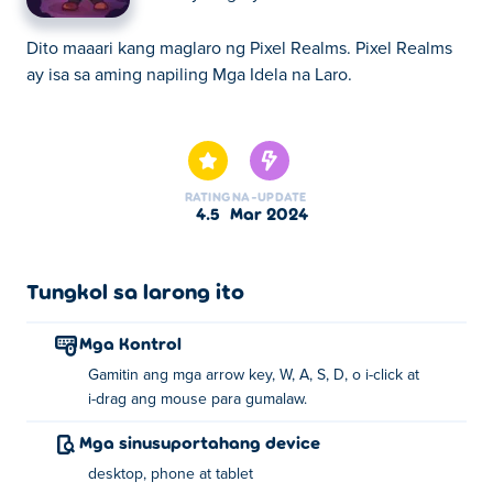
Dito maaari kang maglaro ng Pixel Realms. Pixel Realms
ay isa sa aming napiling Mga Idela na Laro.
Dito maaari kang maglaro ng Pixel Realms. Pixel Realms
ay isa sa aming napiling Mga Idela na Laro.
RATING
NA-UPDATE
4.5
Mar 2024
Tungkol sa larong ito
Mga Kontrol
Gamitin ang mga arrow key, W, A, S, D, o i-click at
i-drag ang mouse para gumalaw.
Mga sinusuportahang device
desktop, phone at tablet