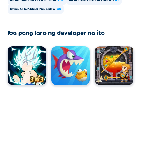
MGA LARO NG PLATFORM
292
MGA LARO SA PAGTAKAS
49
MGA STICKMAN NA LARO
68
Iba pang laro ng developer na ito