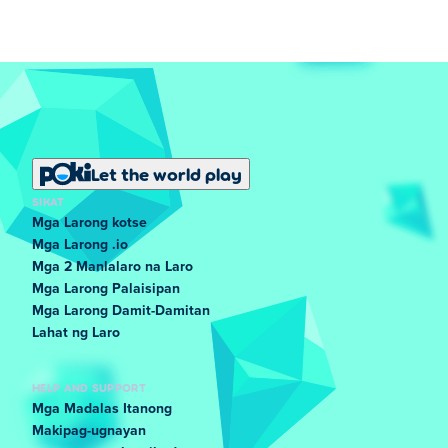
Let the world play
SIKAT
Mga Larong kotse
Mga Larong .io
Mga 2 Manlalaro na Laro
Mga Larong Palaisipan
Mga Larong Damit-Damitan
Lahat ng Laro
HELP AND SUPPORT
Mga Madalas Itanong
Makipag-ugnayan