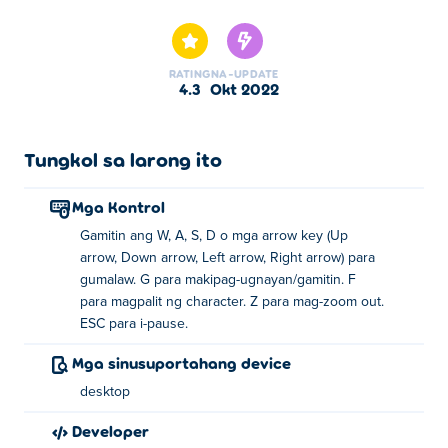
Escape ay isa sa aming napiling Mga Stickman na Laro.
RATING
NA-UPDATE
4.3
Okt 2022
Tungkol sa larong ito
Mga Kontrol
Gamitin ang W, A, S, D o mga arrow key (Up
arrow, Down arrow, Left arrow, Right arrow) para
gumalaw. G para makipag-ugnayan/gamitin. F
para magpalit ng character. Z para mag-zoom out.
ESC para i-pause.
Mga sinusuportahang device
desktop
Developer