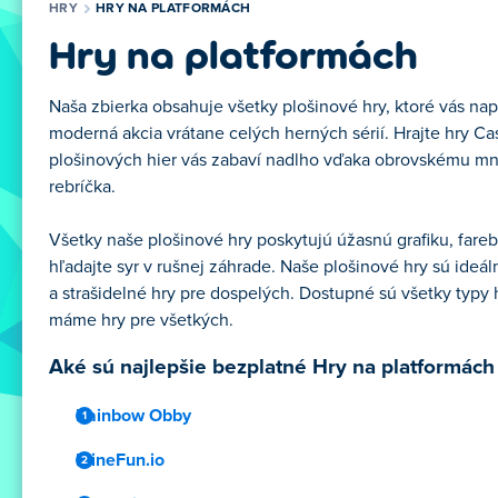
HRY
HRY NA PLATFORMÁCH
Hry na platformách
Naša zbierka obsahuje všetky plošinové hry, ktoré vás napa
moderná akcia vrátane celých herných sérií. Hrajte hry Cast
plošinových hier vás zabaví nadlho vďaka obrovskému mno
rebríčka.
Všetky naše plošinové hry poskytujú úžasnú grafiku, fare
hľadajte syr v rušnej záhrade. Naše plošinové hry sú ideá
a strašidelné hry pre dospelých. Dostupné sú všetky typy 
máme hry pre všetkých.
Aké sú najlepšie bezplatné Hry na platformách
Rainbow Obby
MineFun.io