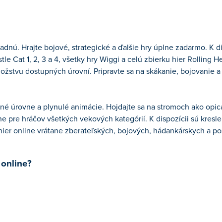
dnú. Hrajte bojové, strategické a ďalšie hry úplne zadarmo. K dis
le Cat 1, 2, 3 a 4, všetky hry Wiggi a celú zbierku hier Rolling H
žstvu dostupných úrovní. Pripravte sa na skákanie, bojovanie a
bné úrovne a plynulé animácie. Hojdajte sa na stromoch ako opica
lne pre hráčov všetkých vekových kategórií. K dispozícii sú kres
hier online vrátane zberateľských, bojových, hádankárskych a po
 online?