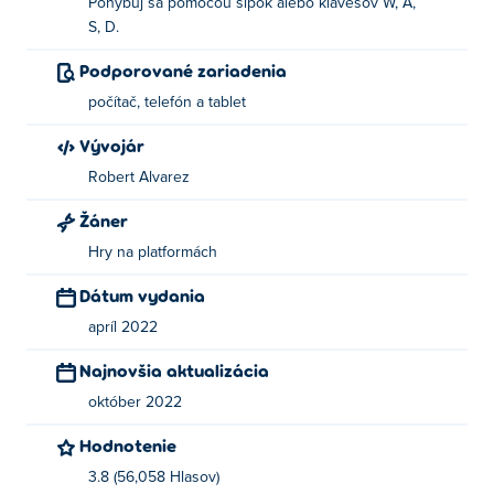
Pohybuj sa pomocou šípok alebo klávesov W, A,
S, D.
Podporované zariadenia
počítač, telefón a tablet
Vývojár
Robert Alvarez
Žáner
Hry na platformách
Dátum vydania
apríl 2022
Najnovšia aktualizácia
október 2022
Hodnotenie
3.8 (56,058 Hlasov)