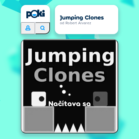
Jumping Clones
od Robert Alvarez
Načítava sa