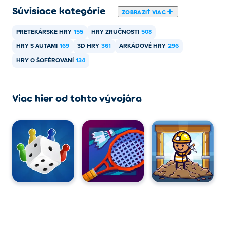
Ako môžem hrať Drift Boss zadarmo?
Súvisiace kategórie
ZOBRAZIŤ VIAC
Drift Boss môžete hrať zadarmo na Poki.
PRETEKÁRSKE HRY
155
HRY ZRUČNOSTI
508
HRY S AUTAMI
169
3D HRY
361
ARKÁDOVÉ HRY
296
Môžem hrať Drift Boss na mobilných
zariadeniach a stolných počítačoch?
HRY O ŠOFÉROVANÍ
134
Drift Boss je možné hrať na počítači a mobilných
zariadeniach, ako sú telefóny a tablety.
Viac hier od tohto vývojára