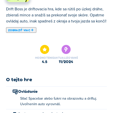
Drift Boss je driftovacia hra, kde sa rútiš po úzkej dráhe,
zbieraš mince a snažíš sa prekonať svoje skóre. Opatrne
ovládaj auto, inak spadneš z okraja a tvoja jazda sa končí!
ZOBRAZIŤ VIAC
Pripravte sa na Drift ako šéf! Drift Boss je rýchla arkádová
hra, v ktorej môžete predviesť svoje úžasné reflexy a
vodičské schopnosti. Hra ponúka nekonečnú zábavu,
pretože každé prehratie je pre vás novou výzvou, aby ste
HODNOTENIE
AKTUALIZOVANÉ
zašli čo najďalej. Tajomstvom úspechu je sústrediť sa a
4.5
11/2024
dávať pozor na mapu, keď sa mení, aby ste mohli
predvídať ostré zákruty a úzke miesta. Čím ďalej sa
dostanete, tým viac mincí môžete nazbierať, ktoré potom
O tejto hre
môžete použiť na odomknutie rôznych vozidiel, ako sú
nákladné autá, taxíky, policajné autá alebo sanitky! Ste
Ovládanie
pripravení stať sa ultimátnym Drift Bossom?
Stlač Spacebar alebo ťukni na obrazovku a driftuj.
Uvoľnením auto vyrovnáš.
Ako môžem hrať Drift Boss?