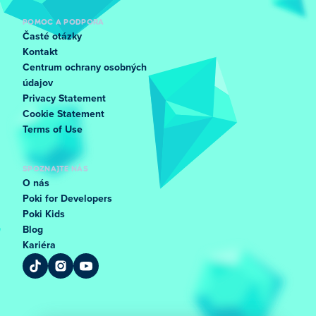
POMOC A PODPORA
Časté otázky
Kontakt
Centrum ochrany osobných
údajov
Privacy Statement
Cookie Statement
Terms of Use
SPOZNAJTE NÁS
O nás
Poki for Developers
Poki Kids
Blog
Kariéra