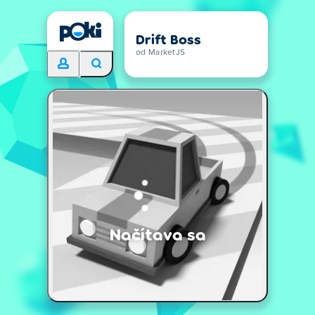
Drift Boss
od MarketJS
Načítava sa