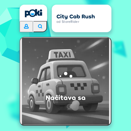
City Cab Rush
od StoreRider
Načítava sa