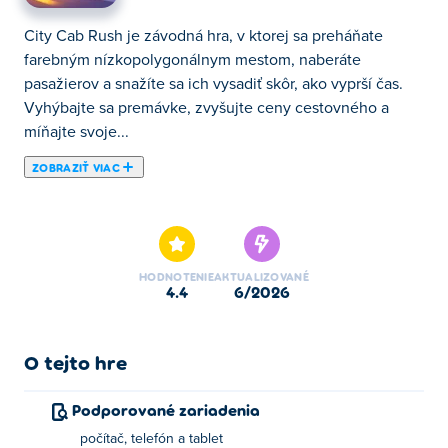
City Cab Rush je závodná hra, v ktorej sa preháňate
farebným nízkopolygonálnym mestom, naberáte
pasažierov a snažíte sa ich vysadiť skôr, ako vyprší čas.
Vyhýbajte sa premávke, zvyšujte ceny cestovného a
míňajte svoje...
ZOBRAZIŤ VIAC
City Cab Rush je závodná hra, v ktorej sa preháňate
farebným nízkopolygonálnym mestom, naberáte
pasažierov a snažíte sa ich vysadiť skôr, ako vyprší čas.
Vyhýbajte sa premávke, zvyšujte ceny cestovného a
HODNOTENIE
AKTUALIZOVANÉ
míňajte svoje zárobky na vylepšovanie kapacity vášho
4.4
6/2026
taxíka, aby ste doň vtesnali ešte viac cestujúcich. Mesto
je rušné, ulice sú preplnené a každá jazda sa počíta.
Koľko pasažierov stihnete naložiť do konca dňa?
O tejto hre
Ako hrať City Cab Rush?
Podporované zariadenia
počítač, telefón a tablet
Zrýchlenie: W alebo šípka nahor