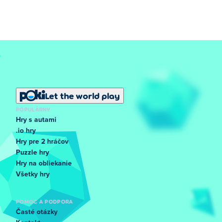
Let the world play
POPULÁRNY
Hry s autami
.io hry
Hry pre 2 hráčov
Puzzle hry
Hry na obliekanie
Všetky hry
POMOC A PODPORA
Časté otázky