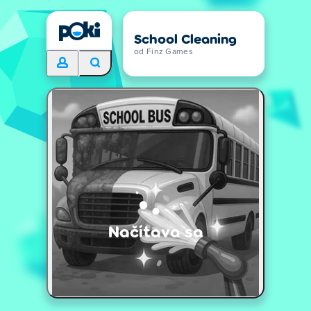
School Cleaning
od Finz Games
Načítava sa