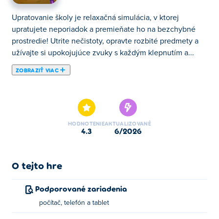
Upratovanie školy je relaxačná simulácia, v ktorej
upratujete neporiadok a premieňate ho na bezchybné
prostredie! Utrite nečistoty, opravte rozbité predmety a
užívajte si upokojujúce zvuky s každým klepnutím a...
ZOBRAZIŤ VIAC
Upratovanie školy je relaxačná simulácia, v ktorej
upratujete neporiadok a premieňate ho na bezchybné
prostredie! Utrite nečistoty, opravte rozbité predmety a
užívajte si upokojujúce zvuky s každým klepnutím a
HODNOTENIE
AKTUALIZOVANÉ
potiahnutím. Každá úloha prináša pokoj a uspokojenie,
4.3
6/2026
keďže neporiadok sa premení na čistú a vyleštenú
dokonalosť. Oddýchnite si, upracte a užívajte si
upokojujúci rytmus obnovovania poriadku!
O tejto hre
Ako hrať Upratovanie školy?
Podporované zariadenia
počítač, telefón a tablet
Kliknite alebo ťuknite pre prehratie.