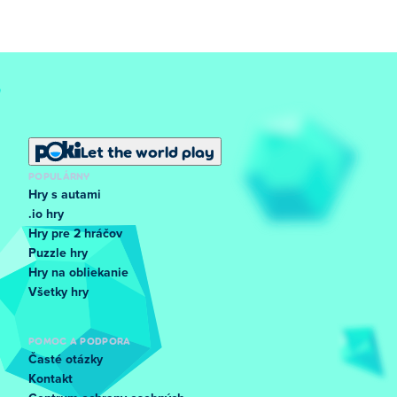
Let the world play
POPULÁRNY
Hry s autami
.io hry
Hry pre 2 hráčov
Puzzle hry
Hry na obliekanie
Všetky hry
POMOC A PODPORA
Časté otázky
Kontakt