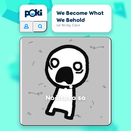
We Become What
We Behold
od Nicky Case
Načítava sa