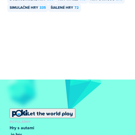
SIMULAČNÉ HRY
335
ŠIALENÉ HRY
72
Let the world play
POPULÁRNY
Hry s autami
.io hry