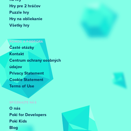
Hry pre 2 hráčov
Puzzle hry
Hry na obliekanie
Všetky hry
POMOC A PODPORA
Časté otázky
Kontakt
Centrum ochrany osobných
údajov
Privacy Statement
Cookie Statement
Terms of Use
SPOZNAJTE NÁS
O nás
Poki for Developers
Poki Kids
Blog