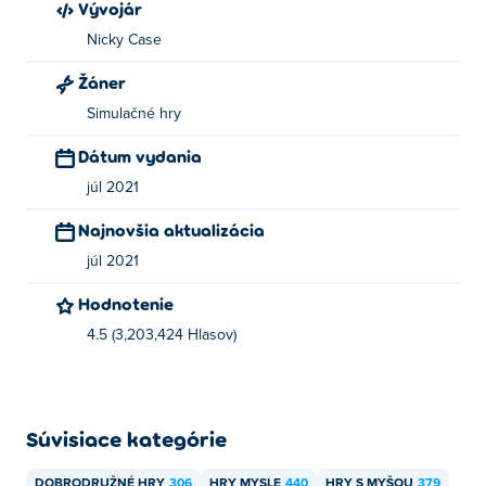
Vývojár
Nicky Case
Žáner
Simulačné hry
Dátum vydania
júl 2021
Najnovšia aktualizácia
júl 2021
Hodnotenie
4.5 (3,203,424 Hlasov)
Súvisiace kategórie
DOBRODRUŽNÉ HRY
306
HRY MYSLE
440
HRY S MYŠOU
379