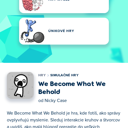
ÚNIKOVÉ HRY
HRY
SIMULAČNÉ HRY
We Become What We
Behold
od
Nicky Case
We Become What We Behold je hra, kde fotíš, ako správy
ovplyvňujú myslenie. Sleduj interakcie kruhov a štvorcov
a uvidíš, ako malá hlúposť prerastie do veľkých