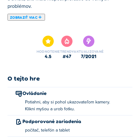
problémov.
ZOBRAZIŤ VIAC
Tu si môžete zahrať We Become What We Behold. We
Become What We Behold je jednou z našich vybraných
Simulačné hry.
HODNOTENIE
TRENDY
AKTUALIZOVANÉ
4.5
#47
7/2021
O tejto hre
Ovládanie
Potiahni, aby si pohol ukazovateľom kamery.
Klikni myšou a urob fotku.
Podporované zariadenia
počítač, telefón a tablet