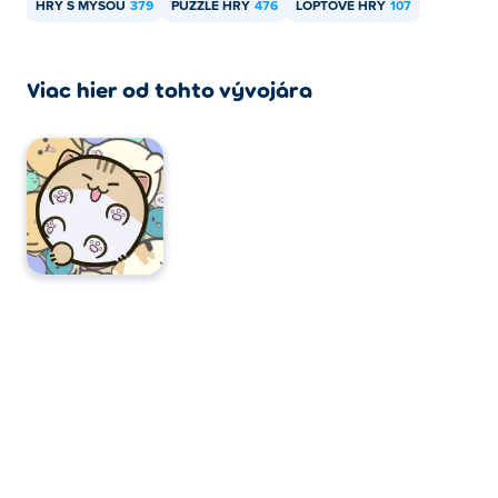
HRY S MYŠOU
379
PUZZLE HRY
476
LOPTOVÉ HRY
107
Viac hier od tohto vývojára