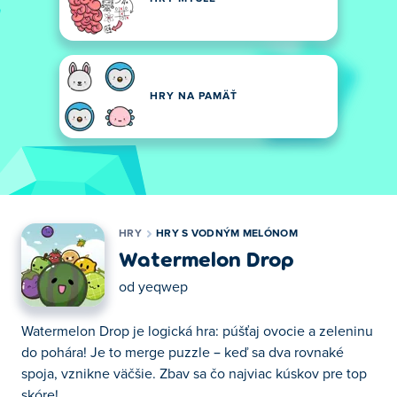
HRY NA PAMÄŤ
HRY
HRY S VODNÝM MELÓNOM
Watermelon Drop
od
yeqwep
Watermelon Drop je logická hra: púšťaj ovocie a zeleninu
do pohára! Je to merge puzzle – keď sa dva rovnaké
spoja, vznikne väčšie. Zbav sa čo najviac kúskov pre top
skóre!