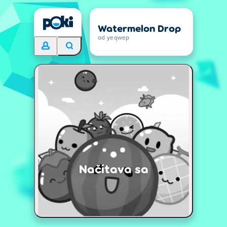
Watermelon Drop
od yeqwep
Načítava sa