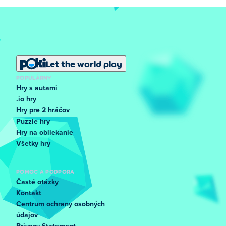
Let the world play
POPULÁRNY
Hry s autami
.io hry
Hry pre 2 hráčov
Puzzle hry
Hry na obliekanie
Všetky hry
POMOC A PODPORA
Časté otázky
Kontakt
Centrum ochrany osobných
údajov