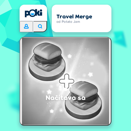
Travel Merge
od Potato Jam
Načítava sa