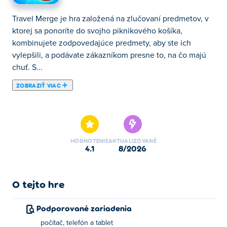
Travel Merge je hra založená na zlučovaní predmetov, v
ktorej sa ponoríte do svojho piknikového košíka,
kombinujete zodpovedajúce predmety, aby ste ich
vylepšili, a podávate zákazníkom presne to, na čo majú
chuť. S...
ZOBRAZIŤ VIAC
Travel Merge je hra založená na zlučovaní predmetov, v
ktorej sa ponoríte do svojho piknikového košíka,
kombinujete zodpovedajúce predmety, aby ste ich
vylepšili, a podávate zákazníkom presne to, na čo majú
HODNOTENIE
AKTUALIZOVANÉ
chuť. S každou objednávkou získavajte mince a míňajte
4.1
8/2026
ich na odomknutie úžasných nových cestovných
destinácií. Čím viac zlúčení, tým lepší bude váš inventár
– a tým vzrušujúcejší bude váš výlet. Zbaľte si kufre a
O tejto hre
začnite spájať!
Podporované zariadenia
Ako hrať Cestovné zlúčenie?
počítač, telefón a tablet