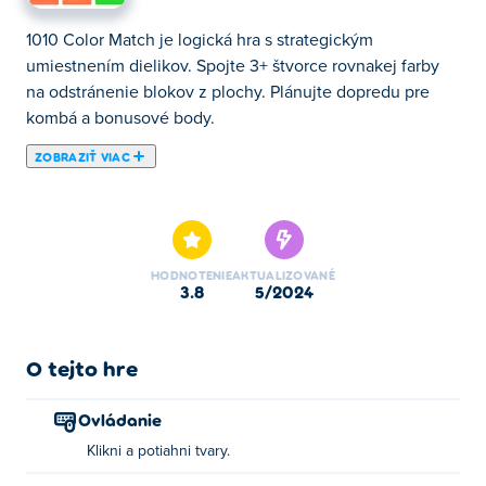
1010 Color Match je logická hra s strategickým
umiestnením dielikov. Spojte 3+ štvorce rovnakej farby
na odstránenie blokov z plochy. Plánujte dopredu pre
kombá a bonusové body.
ZOBRAZIŤ VIAC
Tu si môžete zahrať 1010 Color Match. 1010 Color Match
je jednou z našich vybraných Hry mysle.
HODNOTENIE
AKTUALIZOVANÉ
3.8
5/2024
O tejto hre
Ovládanie
Klikni a potiahni tvary.