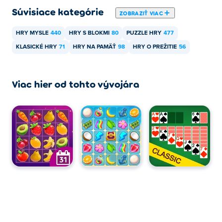
Súvisiace kategórie
ZOBRAZIŤ VIAC
HRY MYSLE
440
HRY S BLOKMI
80
PUZZLE HRY
477
KLASICKÉ HRY
71
HRY NA PAMÄŤ
98
HRY O PREŽITIE
56
Viac hier od tohto vývojára