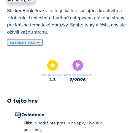
Sticker Book Puzzle je logická hra spájajúca kreativitu a
zdobenie. Umiestnite farebné nálepky na prázdne strany
pre krásne tematické obrázky. Spojte tvary a čísla, aby ste
oživili každú stranu.
ZOBRAZIŤ VIAC
Sticker Book Puzzle je kreatívna logická hra, v ktorej vaša
fantázia oživí obrázky! Premeňte čiernobiele stránky na
farebné majstrovské diela umiestnením každej žiarivej
nálepky na jej dokonalé miesto. Vyriešte každú hádanku,
HODNOTENIE
AKTUALIZOVANÉ
dokončite očarujúce scény a naplňte celú svoju knihu
4.3
2/2026
krásnymi výtvormi nálepiek. Dokážete dokončiť každú
stránku a stať sa dokonalým majstrom nálepiek?
O tejto hre
Ako hrať Sticker Book Puzzle?
Ovládanie
Kliknutím a podržaním nálepku presuniete, uvoľnením
Klikni a podrž pre presun nálepky. Uvoľni a
nálepku umiestnite na stránku.
umiestni ju.