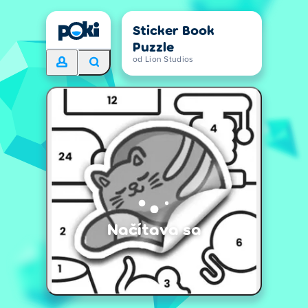
Sticker Book
Puzzle
od Lion Studios
Načítava sa