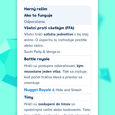
Herný režim
Ako to funguje
Odporúčania
Všetci proti všetkým (FFA)
Všetci hráči
súťažia jednotlivo
v tej istej
aréne. O úspechu tu rozhoduje prežitie
alebo skóre.
Sushi Party & Venge.io
Battle royale
Hráči sú postupne odstraňovaní,
kým
nezostane jeden víťaz
. Tlak sa zvyšuje,
keď počet hráčov klesá a priestor sa
zmenšuje.
Nugget Royale
& Hide and Smash
Tímy
Hráči sú
zoskupení do tímov
so
spoločnými cieľmi alebo bodovaním. Tieto