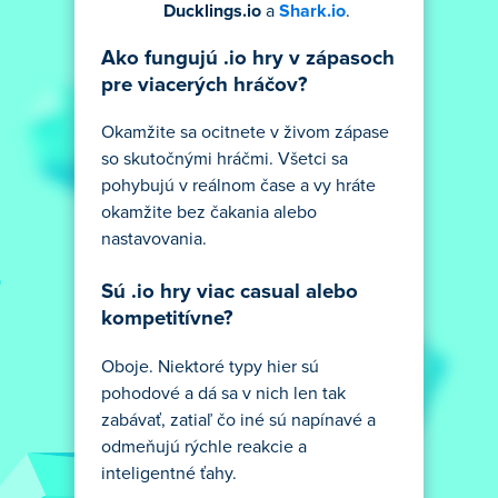
Ducklings.io
a
Shark.io
.
Ako fungujú .io hry v zápasoch
pre viacerých hráčov?
Okamžite sa ocitnete v živom zápase
so skutočnými hráčmi. Všetci sa
pohybujú v reálnom čase a vy hráte
okamžite bez čakania alebo
nastavovania.
Sú .io hry viac casual alebo
kompetitívne?
Oboje. Niektoré typy hier sú
pohodové a dá sa v nich len tak
zabávať, zatiaľ čo iné sú napínavé a
odmeňujú rýchle reakcie a
inteligentné ťahy.