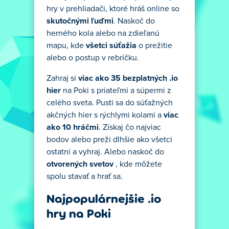
hry v prehliadači, ktoré hráš online so
skutočnými ľuďmi
. Naskoč do
herného kola alebo na zdieľanú
mapu, kde
všetci súťažia
o prežitie
alebo o postup v rebríčku.
Zahraj si
viac ako 35 bezplatných .io
hier
na Poki s priateľmi a súpermi z
celého sveta. Pusti sa do súťažných
akčných hier s rýchlymi kolami a
viac
ako 10 hráčmi
. Získaj čo najviac
bodov alebo preži dlhšie ako všetci
ostatní a vyhraj. Alebo naskoč do
otvorených svetov
, kde môžete
spolu stavať a hrať sa.
Najpopulárnejšie .io
hry na Poki