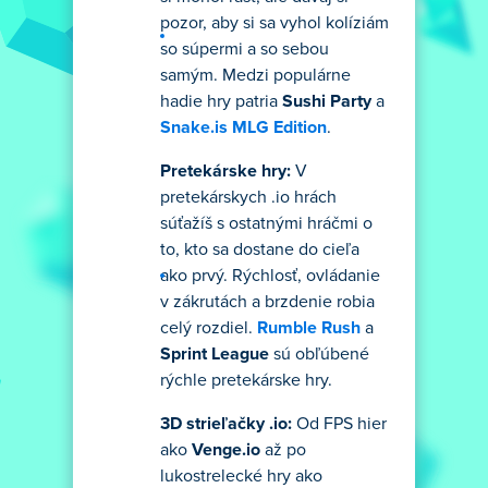
pozor, aby si sa vyhol kolíziám
so súpermi a so sebou
samým. Medzi populárne
hadie hry patria
Sushi Party
a
Snake.is MLG Edition
.
Pretekárske hry:
V
pretekárskych .io hrách
súťažíš s ostatnými hráčmi o
to, kto sa dostane do cieľa
ako prvý. Rýchlosť, ovládanie
v zákrutách a brzdenie robia
celý rozdiel.
Rumble Rush
a
Sprint League
sú obľúbené
rýchle pretekárske hry.
3D strieľačky .io:
Od FPS hier
ako
Venge.io
až po
lukostrelecké hry ako