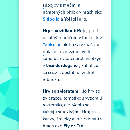
súbojov s mečmi a
námorných bitiek v hrách ako
Shipo.io
a
YoHoHo.io
.
Hry s vozidlami:
Bojuj proti
ostatným hráčom v tankoch v
Tanko.io
, alebo sa vznášaj v
oblakoch vo vzdušných
súbojoch všetci proti všetkým
v
thunderdogs-io
, zatiaľ čo
sa snažíš dostať na vrchol
rebríčka.
Hry so zvieratami:
.io hry so
zvieracou tematikou vyzerajú
roztomilo, ale rýchlo sa
stávajú súťaživými. Hraj za
kačky, žraloky a iné zvieratá v
hrách ako
Fly or Die
,