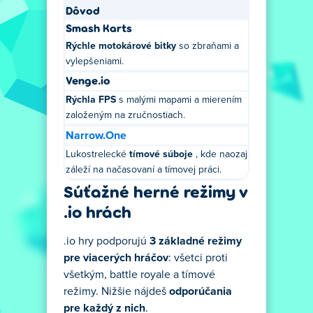
Dôvod
Smash Karts
Rýchle motokárové bitky
so zbraňami a
vylepšeniami.
Venge.io
Rýchla FPS
s malými mapami a mierením
založeným na zručnostiach.
Narrow.One
Lukostrelecké
tímové súboje
, kde naozaj
záleží na načasovaní a tímovej práci.
Súťažné herné režimy v
.io hrách
.io hry podporujú
3 základné režimy
pre viacerých hráčov
: všetci proti
všetkým, battle royale a tímové
režimy. Nižšie nájdeš
odporúčania
pre každý z nich
.