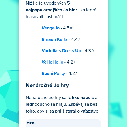
Nižšie je uvedených
5
najpopulárnejších .io hier
, za ktoré
hlasovali naši hráči.
Venge.io
- 4.5⭐
Smash Karts
- 4.4⭐
Vortella's Dress Up
- 4.3⭐
YoHoHo.io
- 4.2⭐
Sushi Party
- 4.2⭐
Nenáročné .io hry
Nenáročné .io hry sa
ľahko naučíš
a
jednoducho sa hrajú. Zabávaj sa bez
toho, aby si sa príliš staral o víťazstvo.
Hra