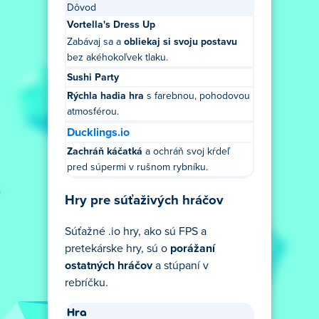
Dôvod
Vortella's Dress Up
Zabávaj sa a
obliekaj si svoju postavu
bez akéhokoľvek tlaku.
Sushi Party
Rýchla hadia hra
s farebnou, pohodovou
atmosférou.
Ducklings.io
Zachráň káčatká
a ochráň svoj kŕdeľ
pred súpermi v rušnom rybníku.
Hry pre súťaživých hráčov
Súťažné .io hry, ako sú FPS a
pretekárske hry, sú o
porážaní
ostatných hráčov
a stúpaní v
rebríčku.
Hra