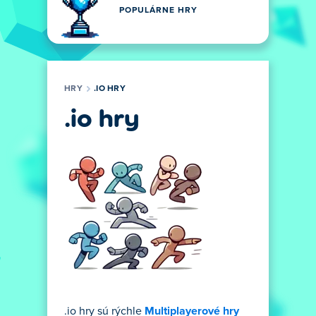
POPULÁRNE HRY
HRY
.IO HRY
.io hry
.io hry sú rýchle
Multiplayerové hry