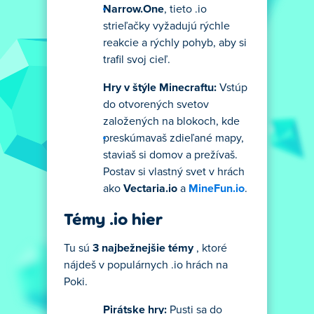
Narrow.One
, tieto .io
strieľačky vyžadujú rýchle
reakcie a rýchly pohyb, aby si
trafil svoj cieľ.
Hry v štýle Minecraftu:
Vstúp
do otvorených svetov
založených na blokoch, kde
preskúmavaš zdieľané mapy,
staviaš si domov a prežívaš.
Postav si vlastný svet v hrách
ako
Vectaria.io
a
MineFun.io
.
Témy .io hier
Tu sú
3 najbežnejšie témy
, ktoré
nájdeš v populárnych .io hrách na
Poki.
Pirátske hry:
Pusti sa do