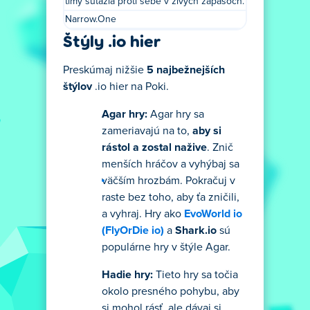
tímy súťažia proti sebe v živých zápasoch.
Narrow.One
Štýly .io hier
Preskúmaj nižšie
5 najbežnejších
štýlov
.io hier na Poki.
Agar hry:
Agar hry sa
zameriavajú na to,
aby si
rástol a zostal nažive
. Znič
menších hráčov a vyhýbaj sa
väčším hrozbám. Pokračuj v
raste bez toho, aby ťa zničili,
a vyhraj. Hry ako
EvoWorld io
(FlyOrDie io)
a
Shark.io
sú
populárne hry v štýle Agar.
Hadie hry:
Tieto hry sa točia
okolo presného pohybu, aby
si mohol rásť, ale dávaj si