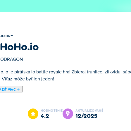
.IO HRY
HoHo.io
XODRAGON
.io je pirátska io battle royale hra! Zbieraj truhlice, zlikviduj s
. Víťaz môže byť len jeden!
ZIŤ VIAC
je jednou z našich vybraných .io hry.
HODNOTENIE
AKTUALIZOVANÉ
4.2
12/2025