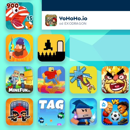
YoHoHo.io
od EXODRAGON