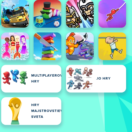
MULTIPLAYEROVÉ
.IO HRY
HRY
HRY
MAJSTROVSTIEV
SVETA