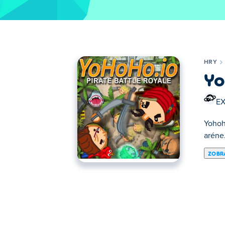
HRY
Yo
E
Yohoho
aréne
ZOBRA
Tu si môžete zahrať YoHoHo.io. YoHoHo.io 