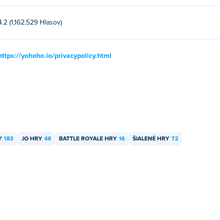
4.2 (1,162,529 Hlasov)
https://yohoho.io/privacypolicy.html
Y
183
.IO HRY
48
BATTLE ROYALE HRY
16
ŠIALENÉ HRY
72