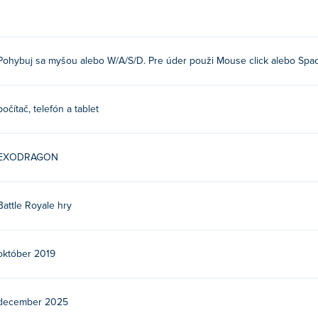
Pohybuj sa myšou alebo W/A/S/D. Pre úder použi Mouse click alebo Spa
počítač, telefón a tablet
EXODRAGON
Battle Royale hry
október 2019
december 2025