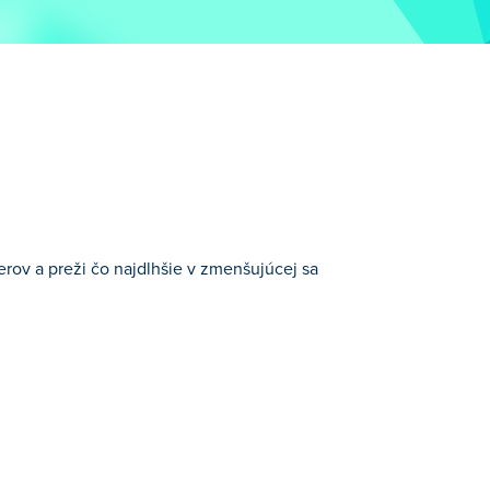
úperov a preži čo najdlhšie v zmenšujúcej sa