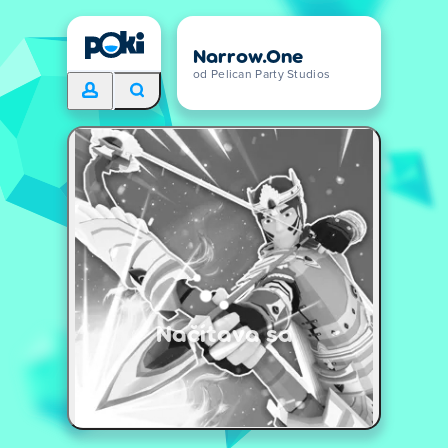
Narrow.One
od Pelican Party Studios
Načítava sa