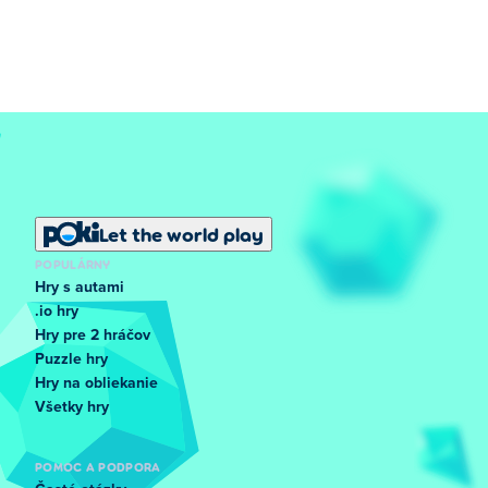
Let the world play
POPULÁRNY
Hry s autami
.io hry
Hry pre 2 hráčov
Puzzle hry
Hry na obliekanie
Všetky hry
POMOC A PODPORA