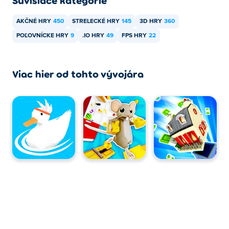
Súvisiace kategórie
AKČNÉ HRY
450
STRELECKÉ HRY
145
3D HRY
360
POĽOVNÍCKE HRY
9
.IO HRY
49
FPS HRY
22
Viac hier od tohto vývojára