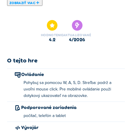
ZOBRAZIŤ VIAC
Tu si môžete zahrať Narrow.One. Narrow.One je jednou z
našich vybraných .io hry.
HODNOTENIE
AKTUALIZOVANÉ
4.2
4/2026
O tejto hre
Ovládanie
Pohybuj sa pomocou W, A, S, D. Streľba: podrž a
uvoľni mouse click. Pre mobilné ovládanie použi
dotykový ukazovateľ na obrazovke.
Podporované zariadenia
počítač, telefón a tablet
Vývojár