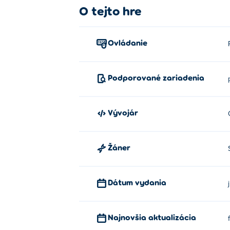
O tejto hre
Navigujte svoju postavu pomocou kurzora a
Kto vytvoril MagicLand.io?
Ovládanie
MagicLand.io je vytvorený spoločnosťou On
a
Burger Bounty
!
Podporované zariadenia
Ako môžem hrať MagicLand.io za
MagicLand.io môžete hrať zadarmo na Pok
Vývojár
Môžem hrať MagicLand.io na mobil
Žáner
MagicLand.io je možné prehrávať na počíta
Dátum vydania
Najnovšia aktualizácia