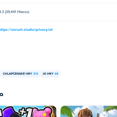
4.3 (39,441 Hlasov)
https://onrush.studio/privacy.txt
CHLAPČENSKÉ HRY
313
.IO HRY
49
ra