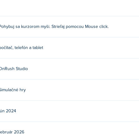
 kliknutím strieľajte.
Pohybuj sa kurzorom myši. Strieľaj pomocou Mouse click.
rush Studio. Zahrajte si ich ďalšie hry Poki:
Tribals.io
,
Venge.io
počítač, telefón a tablet
darmo?
i.
OnRush Studio
ných zariadeniach a stolných počítačoch?
Simulačné hry
či a mobilných zariadeniach, ako sú telefóny a tablety.
jún 2024
február 2026