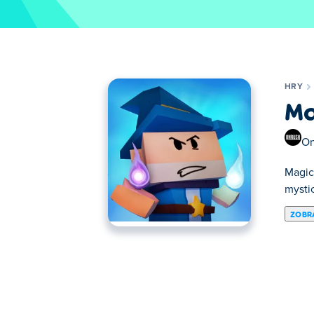
HRY
Ma
On
Magic
mysti
ZOBRA
MagicLand.io je akčná hra, ktorá vás poz
zručnosti. Porazte súperových mágov a po
Povstanete, aby ste sa stali najmocnejším
Ako hrať MagicLand.io?