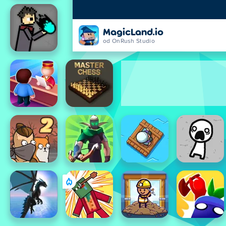
MagicLand.io
od OnRush Studio