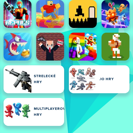
STRELECKÉ
.IO HRY
HRY
MULTIPLAYEROVÉ
HRY