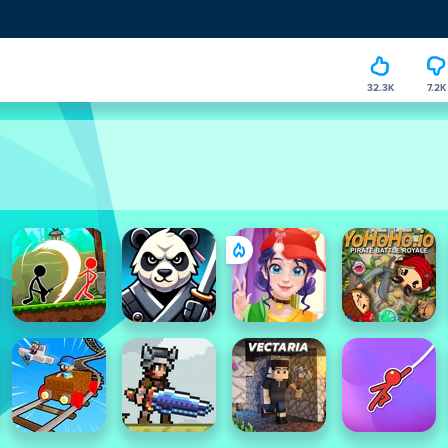
32.3K
7.2K