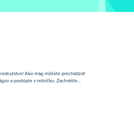
obrodružstvo! Ako mág môžete prechádzať
gov a postúpte v rebríčku. Zachráňte...
dzať mystickou krajinou a zlepšovať svoje
 sprevádzať a pomáhať vám na vašej ceste.