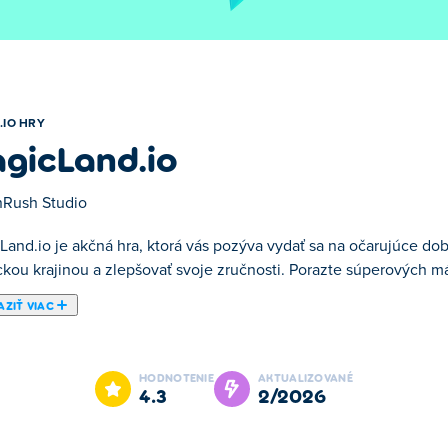
.IO HRY
gicLand.io
Rush Studio
Land.io je akčná hra, ktorá vás pozýva vydať sa na očarujúce d
ckou krajinou a zlepšovať svoje zručnosti. Porazte súperových má
ZIŤ VIAC
ýva vydať sa na očarujúce dobrodružstvo! Ako mág môžete prechá
stúpte v rebríčku. Zachráňte rozkošné zvieratká, ktoré vás budú
HODNOTENIE
AKTUALIZOVANÉ
 mágom v ríši?
4.3
2/2026