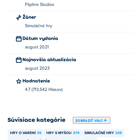
Flipline Studios
Žáner
Simulačné hry
Dátum vydania
august 2021
Najnovšia aktualizácia
august 2023
Hodnotenie
4.7 (713,542 Hlasov)
Súvisiace kategórie
ZOBRAZIŤ VIAC
HRY O VARENÍ
39
HRY S MYŠOU
379
SIMULAČNÉ HRY
335