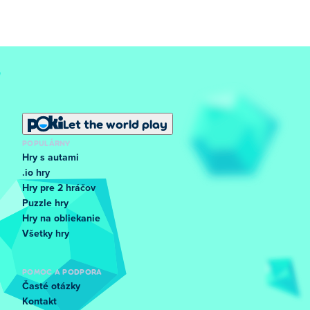
Let the world play
POPULÁRNY
Hry s autami
.io hry
Hry pre 2 hráčov
Puzzle hry
Hry na obliekanie
Všetky hry
POMOC A PODPORA
Časté otázky
Kontakt