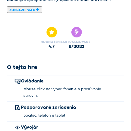
ZOBRAZIŤ VIAC
Tu si môžete zahrať Papa's Burgeria. Papa's Burgeria je
jednou z našich vybraných Flashové hry.
HODNOTENIE
AKTUALIZOVANÉ
4.7
8/2023
O tejto hre
Ovládanie
Mouse click na výber, ťahanie a presúvanie
surovín.
Podporované zariadenia
počítač, telefón a tablet
Vývojár