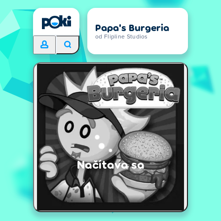
Papa's Burgeria
od Flipline Studios
Načítava sa