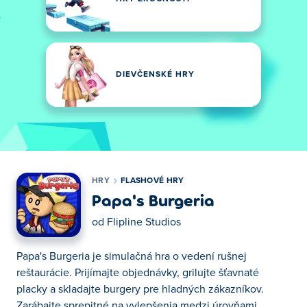
DIEVČENSKÉ HRY
HRY
FLASHOVÉ HRY
Papa's Burgeria
od
Flipline Studios
Papa's Burgeria je simulačná hra o vedení rušnej
reštaurácie. Prijímajte objednávky, grilujte šťavnaté
placky a skladajte burgery pre hladných zákazníkov.
Zarábajte sprepitné na vylepšenia medzi úrovňami.