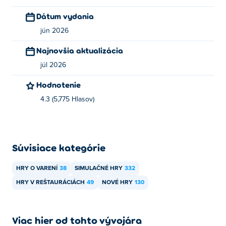
Capitalist Bus Driver
!
Dátum vydania
Ako môžem hrať Marina Club Rush zadarmo?
jún 2026
Najnovšia aktualizácia
Marina Club Rush si môžete zahrať zadarmo na Poki.
júl 2026
Môžem hrať Marina Club Rush na mobilných
Hodnotenie
zariadeniach a stolových počítačoch?
4.3 (5,775 Hlasov)
Hru Marina Club Rush si môžete zahrať na počítači a
mobilných zariadeniach, ako sú telefóny a tablety.
Súvisiace kategórie
HRY O VARENÍ
38
SIMULAČNÉ HRY
332
HRY V REŠTAURÁCIÁCH
49
NOVÉ HRY
130
Viac hier od tohto vývojára