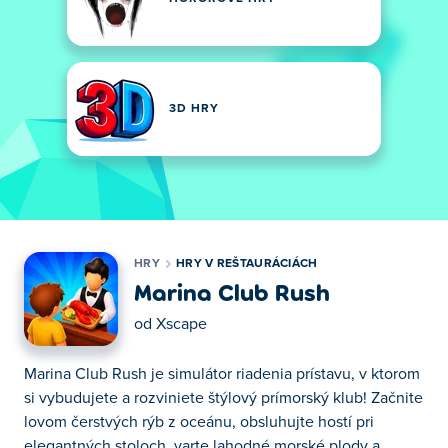
3D HRY
HRY
HRY V REŠTAURÁCIÁCH
Marina Club Rush
od
Xscape
Marina Club Rush je simulátor riadenia prístavu, v ktorom
si vybudujete a rozviniete štýlový prímorský klub! Začnite
lovom čerstvých rýb z oceánu, obsluhujte hostí pri
elegantných stoloch, varte lahodné morské plody a...