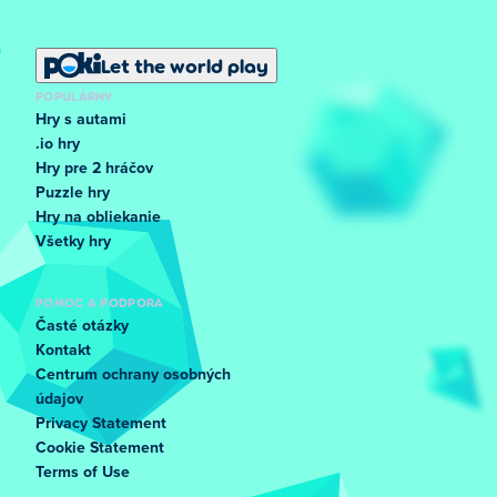
Let the world play
POPULÁRNY
Hry s autami
.io hry
Hry pre 2 hráčov
Puzzle hry
Hry na obliekanie
Všetky hry
POMOC A PODPORA
Časté otázky
Kontakt
Centrum ochrany osobných
údajov
Privacy Statement
Cookie Statement
Terms of Use