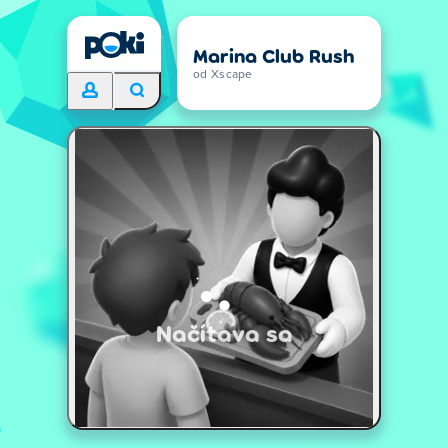
Marina Club Rush
od Xscape
Načítava sa