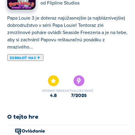
od
Flipline Studios
Papa Louie 3 je doteraz najúžasnejšie (a najbláznivejšie)
dobrodružstvo v sérii Papa Louie! Tentoraz zlé
zmrzlinové poháre ovládli Seaside Freezeria a je na tebe,
aby si zachránil Papovu reštauračnú posádku z
mrazivého...
ZOBRAZIŤ VIAC
Papa Louie 3 je doteraz najúžasnejšie (a najbláznivejšie)
dobrodružstvo v sérii Papa Louie! Tentoraz zlé
zmrzlinové poháre ovládli Seaside Freezeria a je na tebe,
aby si zachránil Papovu reštauračnú posádku z
HODNOTENIE
AKTUALIZOVANÉ
mrazivého chaosu. Vyzbrojený spoľahlivým kuchynským
4.8
7/2025
náčiním, skáč, hojdaj sa a prebojuj sa cez nebezpečné
úrovne plné dezertov. Zbieraj mince, osloboď svojich
priateľov a vyhýbaj sa nepriateľom, ktorí ti mrazia mozgy,
O tejto hre
aby si zachránil situáciu! Dokážeš rozpustiť šialenstvo a
poraziť zamrznutých nepriateľov?
Ovládanie