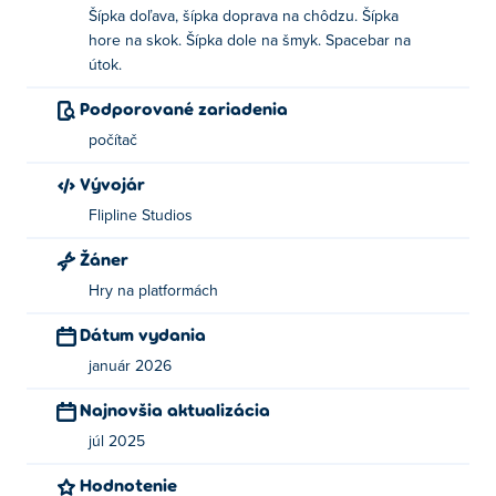
Šípka doľava, šípka doprava na chôdzu. Šípka
Ako hrať Papa Louie 3?
hore na skok. Šípka dole na šmyk. Spacebar na
útok.
Chôdza: šípka doľava a doprava
Podporované zariadenia
Skok: šípka hore
počítač
Útok: medzerník
Vývojár
Posunúť: kláves so šípkou nadol
Flipline Studios
Kto vytvoril Papa Louie 3?
Žáner
Papa Louie 2 vytvorila spoločnosť Flipline Games.
Hry na platformách
Zahrajte si ich druhú hru na... Poki:
Papa Louie: When
Dátum vydania
Pizzas Attack
, papas-louie-2,
Papa's Pizzeria
,
Papa's
január 2026
Scooperia
a
Papa's Freezeria
!
Najnovšia aktualizácia
Ako môžem hrať Papa Louie 3 zadarmo?
júl 2025
Hru Papa Louie 3 si môžete zahrať zadarmo na Poki.
Hodnotenie