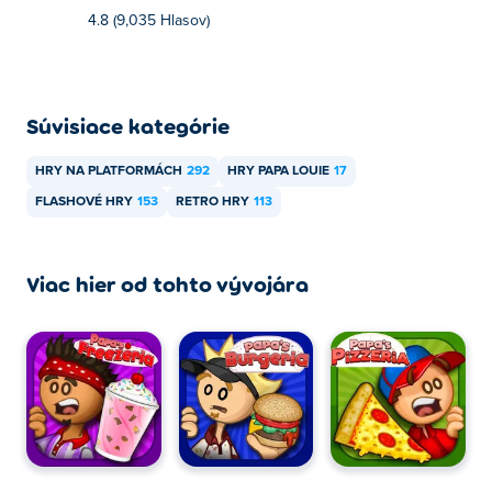
Môžem hrať Papa Louie 3 na mobilných
4.8 (9,035 Hlasov)
zariadeniach a stolných počítačoch?
Hru Papa Louie 3 si môžete zahrať na počítači.
Súvisiace kategórie
HRY NA PLATFORMÁCH
292
HRY PAPA LOUIE
17
FLASHOVÉ HRY
153
RETRO HRY
113
Viac hier od tohto vývojára