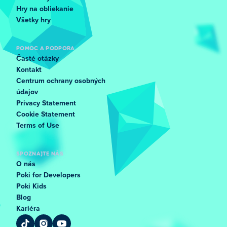
Hry na obliekanie
Všetky hry
POMOC A PODPORA
Časté otázky
Kontakt
Centrum ochrany osobných
údajov
Privacy Statement
Cookie Statement
Terms of Use
SPOZNAJTE NÁS
O nás
Poki for Developers
Poki Kids
Blog
Kariéra