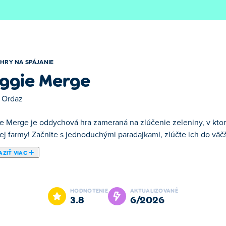
HRY NA SPÁJANIE
ggie Merge
 Ordaz
e Merge je oddychová hra zameraná na zlúčenie zeleniny, v ktore
ej farmy! Začnite s jednoduchými paradajkami, zlúčte ich do väčší
ZIŤ VIAC
 zlúčenie zeleniny, v ktorej spájate a predávate čerstvú zeleni
äčších a lepších plodín, ako sú baklažány, a neustále vylepšujt
HODNOTENIE
AKTUALIZOVANÉ
 rozširujte svoju farmu odomykaním novej pôdy. Pestujte, spájajt
3.8
6/2026