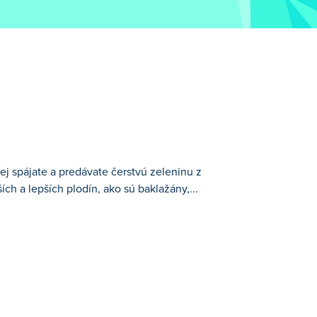
j spájate a predávate čerstvú zeleninu z
ch a lepších plodín, ako sú baklažány,...
nu z vlastnej farmy! Začnite s
e svoju úrodu. Podávajte zákazníkom
e a premeňte svoju farmu na prosperujúci