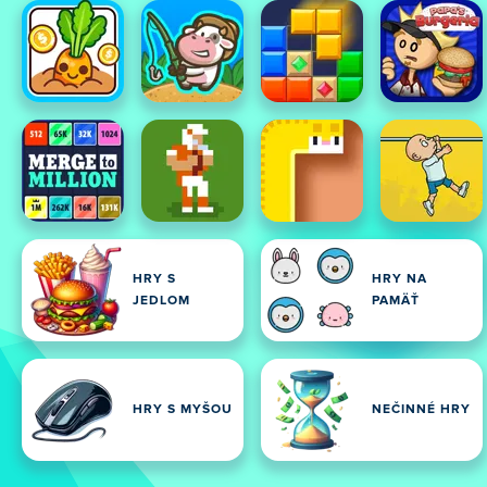
HRY S
HRY NA
JEDLOM
PAMÄŤ
HRY S MYŠOU
NEČINNÉ HRY