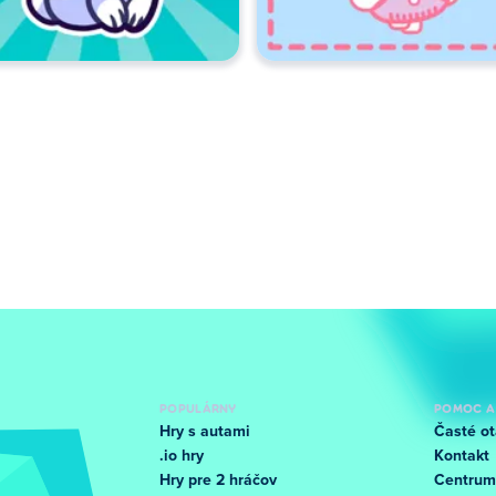
POPULÁRNY
POMOC A
Hry s autami
Časté ot
.io hry
Kontakt
Hry pre 2 hráčov
Centrum