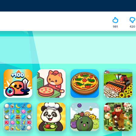
981
420