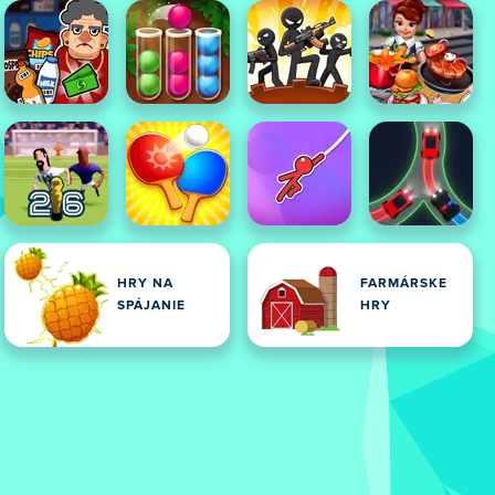
HRY NA
FARMÁRSKE
SPÁJANIE
HRY