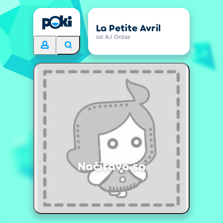
La Petite Avril
od AJ Ordaz
Načítava sa