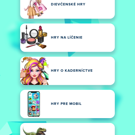
DIEVČENSKÉ HRY
HRY NA LÍČENIE
HRY O KADERNÍCTVE
HRY PRE MOBIL