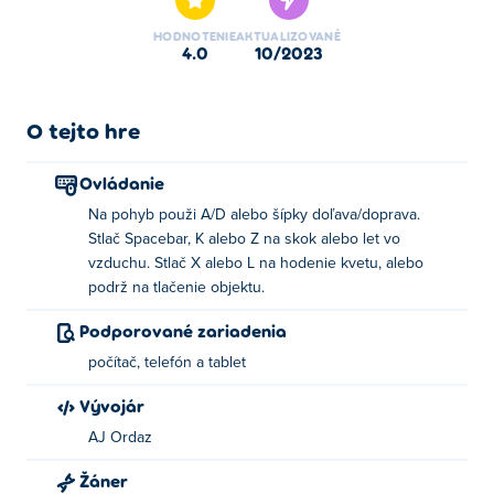
za úlohu pomôcť jej prekonať všetky výzvy a ťažkosti,
HODNOTENIE
AKTUALIZOVANÉ
ktorým musí čeliť. Pomôžte jej uniknúť strašidelným
4.0
10/2023
tvorom, preleťte cez všetky druhy prekážok a získajte na
ceste pomoc priateľov! Môžete pomôcť Avril prekonať
všetky ťažkosti?
O tejto hre
Ako hrať La Petite Avril?
Ovládanie
Na pohyb použi A/D alebo šípky doľava/doprava.
Pohyb doľava/doprava: A a D alebo šípky doľava
Stlač Spacebar, K alebo Z na skok alebo let vo
a doprava
vzduchu. Stlač X alebo L na hodenie kvetu, alebo
Skok: medzerník, K alebo Z
podrž na tlačenie objektu.
Vrhací kvet: X alebo L
Podporované zariadenia
počítač, telefón a tablet
Zatlačenie predmetu: Podržte X alebo L a
kráčajte vedľa predmetu
Vývojár
Fly: Stlačte tlačidlo skoku vo vzduchu
AJ Ordaz
Kto vytvoril La Petite Avril?
Žáner