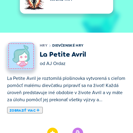
HRY
DIEVČENSKÉ HRY
La Petite Avril
od
AJ Ordaz
La Petite Avril je roztomilá plošinovka vytvorená s cieľom
pomôcť malému dievčatku pripraviť sa na život! Každá
úroveň predstavuje iné obdobie v živote Avril a vy máte
za úlohu pomôcť jej prekonať všetky výzvy a...
ZOBRAZIŤ VIAC
La Petite Avril je roztomilá plošinovka vytvorená s cieľom
pomôcť malému dievčatku pripraviť sa na život! Každá
úroveň predstavuje iné obdobie v živote Avril a vy máte