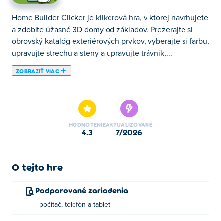
Home Builder Clicker je klikerová hra, v ktorej navrhujete
a zdobíte úžasné 3D domy od základov. Prezerajte si
obrovský katalóg exteriérových prvkov, vyberajte si farbu,
upravujte strechu a steny a upravujte trávnik,...
ZOBRAZIŤ VIAC
Home Builder Clicker je klikerová hra, v ktorej navrhujete
a zdobíte úžasné 3D domy od základov. Prezerajte si
obrovský katalóg exteriérových prvkov, vyberajte si farbu,
upravujte strechu a steny a upravujte trávnik, kým
HODNOTENIE
AKTUALIZOVANÉ
nebude každý detail presne taký, aký je. Každý dom je
4.3
7/2026
ako prázdne plátno a výber je len na vás. Čím viac
staviate, tým lepšie sú vaše zručnosti. Či už chcete
útulnú chatu alebo moderné sídlo, je čas vdýchnuť život
O tejto hre
svojmu vysnívanému domovu!
Podporované zariadenia
Ako hrať kliker na staviteľa domu?
počítač, telefón a tablet
Kliknite alebo ťuknite pre prehratie.