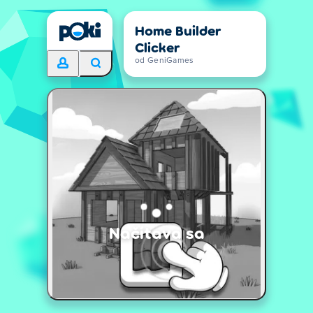
Home Builder
Clicker
od GeniGames
Načítava sa