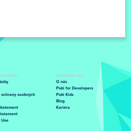
 PODPORA
SPOZNAJTE NÁS
ázky
O nás
Poki for Developers
 ochrany osobných
Poki Kids
Blog
Statement
Kariéra
Statement
f Use