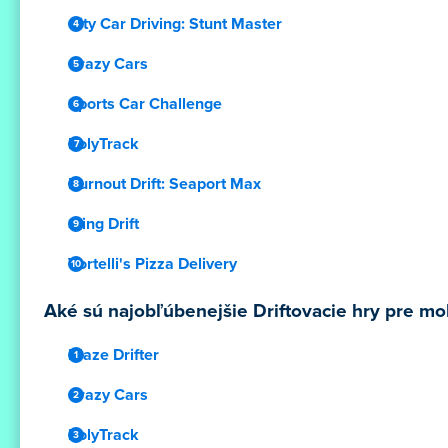
City Car Driving: Stunt Master
Crazy Cars
Sports Car Challenge
PolyTrack
Burnout Drift: Seaport Max
Sling Drift
Vortelli's Pizza Delivery
Aké sú najobľúbenejšie Driftovacie hry pre mob
Blaze Drifter
Crazy Cars
PolyTrack