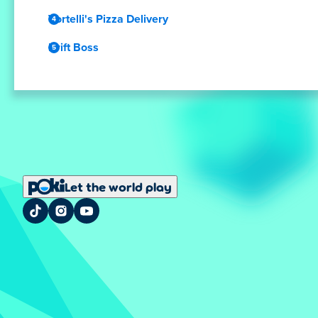
Vortelli's Pizza Delivery
Drift Boss
Let the world play