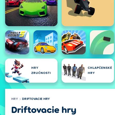
HRY
CHLAPČENSKÉ
ZRUČNOSTI
HRY
HRY
DRIFTOVACIE HRY
Driftovacie hry