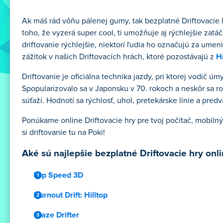
Ak máš rád vôňu pálenej gumy, tak bezplatné Driftovacie h
toho, že vyzerá super cool, ti umožňuje aj rýchlejšie zat
driftovanie rýchlejšie, niektorí ľudia ho označujú za ume
zážitok v našich Driftovacích hrách, ktoré pozostávajú z
H
Driftovanie je oficiálna technika jazdy, pri ktorej vodič úm
Spopularizovalo sa v Japonsku v 70. rokoch a neskôr sa r
súťaží. Hodnotí sa rýchlosť, uhol, pretekárske línie a pred
Ponúkame online Driftovacie hry pre tvoj počítač, mobilný 
si driftovanie tu na Poki!
Aké sú najlepšie bezplatné Driftovacie hry onl
Top Speed 3D
Burnout Drift: Hilltop
Blaze Drifter