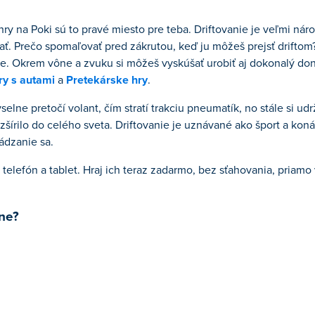
ry na Poki sú to pravé miesto pre teba. Driftovanie je veľmi ná
áčať. Prečo spomaľovať pred zákrutou, keď ju môžeš prejsť driftom
nie. Okrem vône a zvuku si môžeš vyskúšať urobiť aj dokonalý do
ry s autami
a
Pretekárske hry
.
yselne pretočí volant, čím stratí trakciu pneumatík, no stále si ud
ozšírilo do celého sveta. Driftovanie je uznávané ako šport a ko
vádzanie sa.
telefón a tablet. Hraj ich teraz zadarmo, bez sťahovania, priamo
ine?