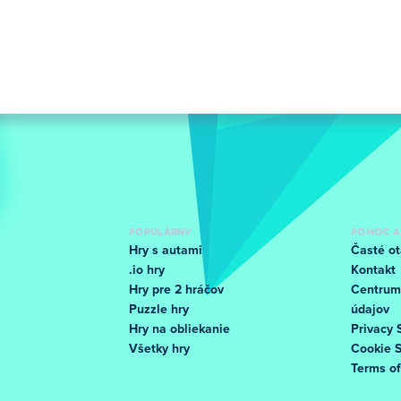
POPULÁRNY
POMOC A
Hry s autami
Časté ot
.io hry
Kontakt
Hry pre 2 hráčov
Centrum
Puzzle hry
údajov
Hry na obliekanie
Privacy 
Všetky hry
Cookie 
Terms o