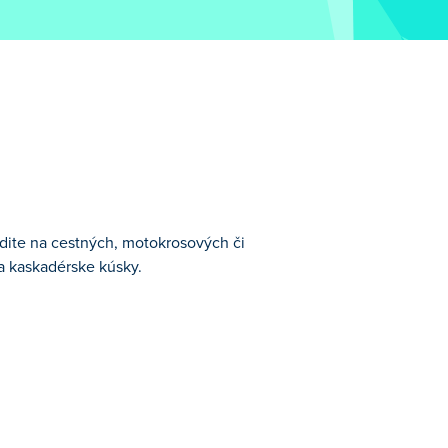
zdite na cestných, motokrosových či
a kaskadérske kúsky.
otorkách a policajných motocykloch v
azdcov!