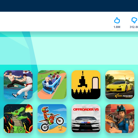
1.8M
312.8