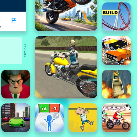
K
REKLAMA