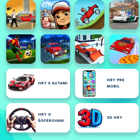
HRY PRE
HRY S AUTAMI
MOBIL
HRY O
3D HRY
ŠOFÉROVANÍ