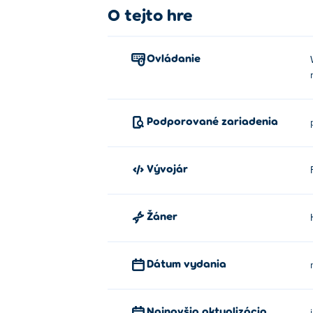
O tejto hre
Ovládanie
Podporované zariadenia
Vývojár
Žáner
Dátum vydania
Najnovšia aktualizácia