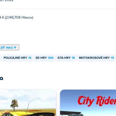
jún 2022
4.4 (2,146,708 Hlasov)
ZIŤ VIAC
POLICAJNÉ HRY
16
3D HRY
360
GTA HRY
18
MOTOKROSOVÉ HRY
19
ra