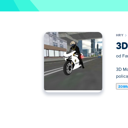
HRY
3D
od
Fa
3D Mo
polic
ZOBRA
Jazdite na zadnom kolese po meste v hre 
rôznych mestách. Jazdite najvyššou rýchl