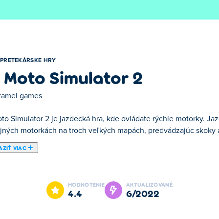
PRETEKÁRSKE HRY
 Moto Simulator 2
ramel games
to Simulator 2 je jazdecká hra, kde ovládate rýchle motorky. Ja
ajných motorkách na troch veľkých mapách, predvádzajúc skoky 
ZIŤ VIAC
3D Moto Simulator 2. Táto pretekárska hra umožňuje jazdiť na m
osťou pomocou rýchlostných zlepšení. Nenarazte do ostatných j
HODNOTENIE
AKTUALIZOVANÉ
4.4
6/2022