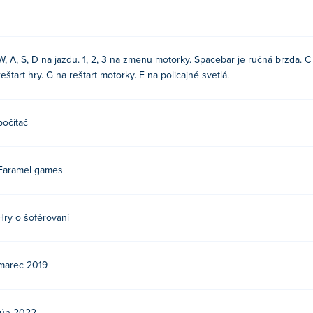
W, A, S, D na jazdu. 1, 2, 3 na zmenu motorky. Spacebar je ručná brzda. C
reštart hry. G na reštart motorky. E na policajné svetlá.
počítač
Faramel games
Hry o šoférovaní
marec 2019