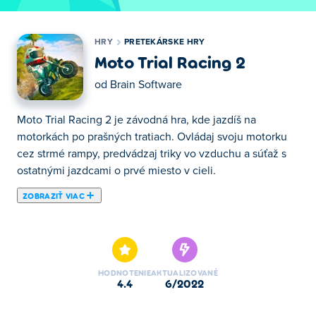
HRY
PRETEKÁRSKE HRY
Moto Trial Racing 2
od
Brain Software
Moto Trial Racing 2 je závodná hra, kde jazdíš na
motorkách po prašných tratiach. Ovládaj svoju motorku
cez strmé rampy, predvádzaj triky vo vzduchu a súťaž s
ostatnými jazdcami o prvé miesto v cieli.
ZOBRAZIŤ VIAC
Tu si môžete zahrať Moto Trial Racing 2. Moto Trial
Racing 2 je jednou z našich vybraných Pretekárske hry.
HODNOTENIE
AKTUALIZOVANÉ
4.4
6/2022