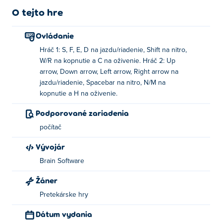
O tejto hre
Ovládanie
Hráč 1: S, F, E, D na jazdu/riadenie, Shift na nitro,
W/R na kopnutie a C na oživenie. Hráč 2: Up
arrow, Down arrow, Left arrow, Right arrow na
jazdu/riadenie, Spacebar na nitro, N/M na
kopnutie a H na oživenie.
Podporované zariadenia
počítač
Vývojár
Brain Software
Žáner
Pretekárske hry
Dátum vydania