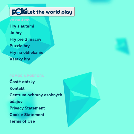
Let the world play
POPULÁRNY
Hry s autami
.io hry
Hry pre 2 hráčov
Puzzle hry
Hry na obliekanie
Všetky hry
POMOC A PODPORA
Časté otázky
Kontakt
Centrum ochrany osobných
údajov
Privacy Statement
Cookie Statement
Terms of Use