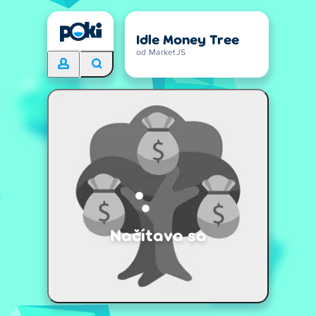
Idle Money Tree
od MarketJS
Načítava sa