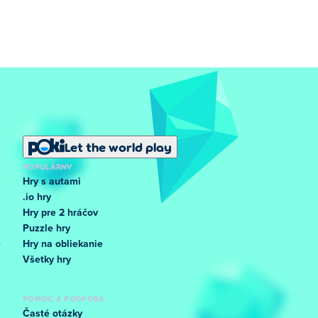
Let the world play
POPULÁRNY
Hry s autami
.io hry
Hry pre 2 hráčov
Puzzle hry
Hry na obliekanie
Všetky hry
POMOC A PODPORA
Časté otázky