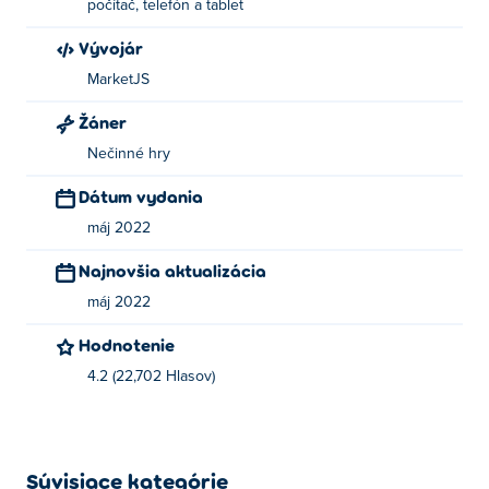
počítač, telefón a tablet
Vývojár
MarketJS
Žáner
Nečinné hry
Dátum vydania
máj 2022
Najnovšia aktualizácia
máj 2022
Hodnotenie
4.2 (22,702 Hlasov)
Súvisiace kategórie